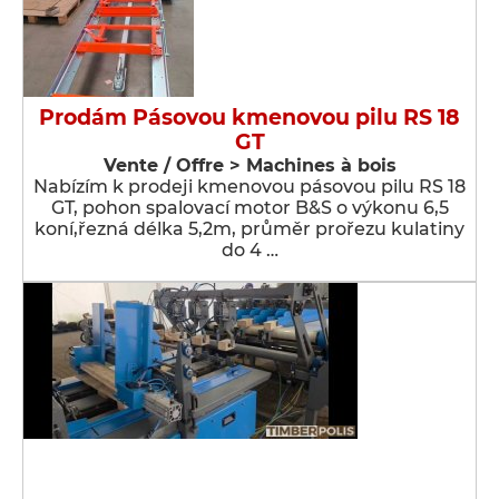
Prodám Pásovou kmenovou pilu RS 18
GT
Vente / Offre > Machines à bois
Nabízím k prodeji kmenovou pásovou pilu RS 18
GT, pohon spalovací motor B&S o výkonu 6,5
koní,řezná délka 5,2m, průměr prořezu kulatiny
do 4 …