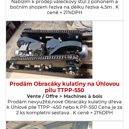
Nabízím k prodeji válečkový stůl z pohonem a
bočním shozem řeziva na délku řeziva 4,5m . K
ceně + 21%DPH
Prodám Obracáky kulatiny na Úhlovou
pilu TTPP-550
Vente / Offre > Machines à bois
Prodám nevyužité,nové Obracáky kulatiny dřeva
k Úhlové pile TTPP -450 nebo k PP-550 Cena je za
2 ks kompletní sestava . K ceně + 21%DPH