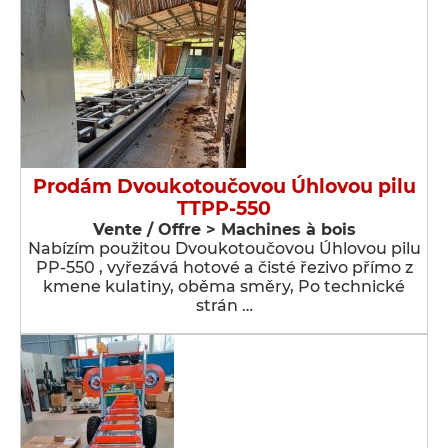
Prodám Dvoukotoučovou Úhlovou pilu
TTPP-550
Vente / Offre > Machines à bois
Nabízím použitou Dvoukotoučovou Úhlovou pilu
PP-550 , vyřezává hotové a čisté řezivo přímo z
kmene kulatiny, oběma směry, Po technické
strán …