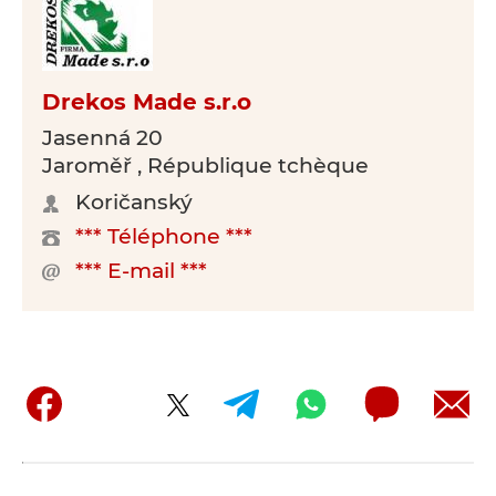
Drekos Made s.r.o
Jasenná 20
Jaroměř , République tchèque
Koričanský
*** Téléphone ***
*** E-mail ***