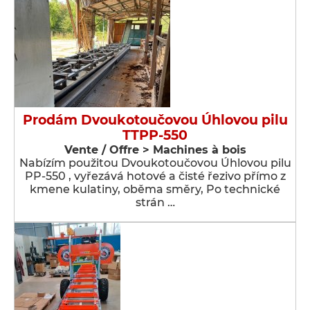
Prodám Dvoukotoučovou Úhlovou pilu
TTPP-550
Vente / Offre > Machines à bois
Nabízím použitou Dvoukotoučovou Úhlovou pilu
PP-550 , vyřezává hotové a čisté řezivo přímo z
kmene kulatiny, oběma směry, Po technické
strán …