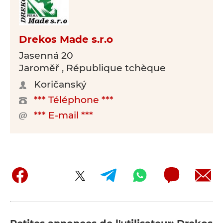
Drekos Made s.r.o
Jasenná 20
Jaroměř , République tchèque
Koričanský
*** Téléphone ***
*** E-mail ***