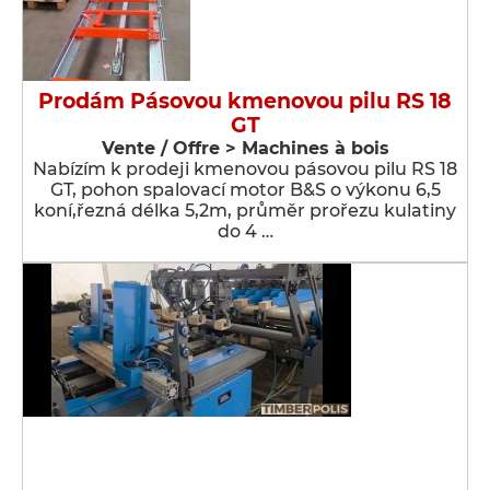
Prodám Pásovou kmenovou pilu RS 18
GT
Vente / Offre > Machines à bois
Nabízím k prodeji kmenovou pásovou pilu RS 18
GT, pohon spalovací motor B&S o výkonu 6,5
koní,řezná délka 5,2m, průměr prořezu kulatiny
do 4 …