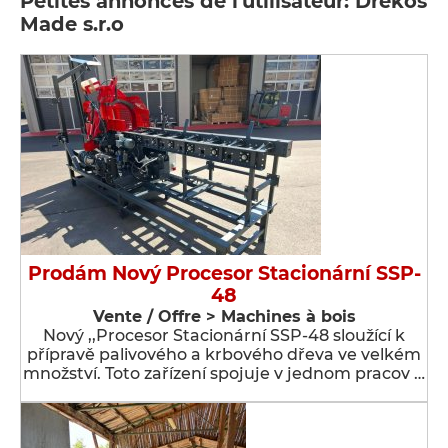
Petites annonces de l'utilisateur: Drekos
Made s.r.o
Prodám Nový Procesor Stacionární SSP-
48
Vente / Offre > Machines à bois
Nový ,,Procesor Stacionární SSP-48 sloužící k
přípravě palivového a krbového dřeva ve velkém
množství. Toto zařízení spojuje v jednom pracov …