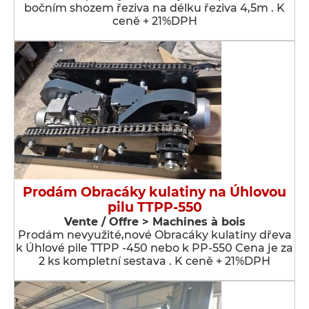
bočním shozem řeziva na délku řeziva 4,5m . K
ceně + 21%DPH
Prodám Obracáky kulatiny na Úhlovou
pilu TTPP-550
Vente / Offre > Machines à bois
Prodám nevyužité,nové Obracáky kulatiny dřeva
k Úhlové pile TTPP -450 nebo k PP-550 Cena je za
2 ks kompletní sestava . K ceně + 21%DPH