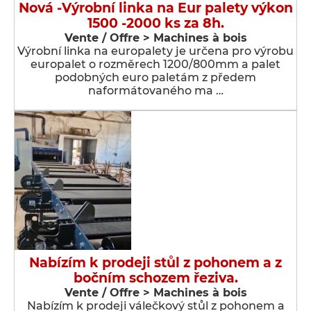
Nová -Výrobní linka na Eur palety výkon
1500 -2000 ks za 8h.
Vente / Offre > Machines à bois
Výrobní linka na europalety je určena pro výrobu
europalet o rozměrech 1200/800mm a palet
podobných euro paletám z předem
naformátovaného ma …
Nabízím k prodeji stůl z pohonem a z
bočním schozem řeziva.
Vente / Offre > Machines à bois
Nabízím k prodeji válečkový stůl z pohonem a