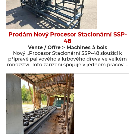
Prodám Nový Procesor Stacionární SSP-
48
Vente / Offre > Machines à bois
Nový ,,Procesor Stacionární SSP-48 sloužící k
přípravě palivového a krbového dřeva ve velkém
množství. Toto zařízení spojuje v jednom pracov …