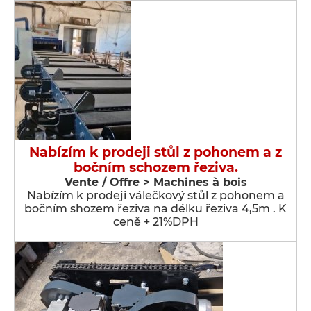
Nabízím k prodeji stůl z pohonem a z
bočním schozem řeziva.
Vente / Offre > Machines à bois
Nabízím k prodeji válečkový stůl z pohonem a
bočním shozem řeziva na délku řeziva 4,5m . K
ceně + 21%DPH