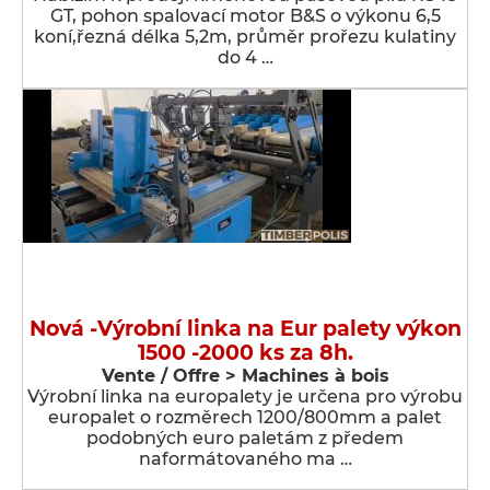
GT, pohon spalovací motor B&S o výkonu 6,5
koní,řezná délka 5,2m, průměr prořezu kulatiny
do 4 …
Nová -Výrobní linka na Eur palety výkon
1500 -2000 ks za 8h.
Vente / Offre > Machines à bois
Výrobní linka na europalety je určena pro výrobu
europalet o rozměrech 1200/800mm a palet
podobných euro paletám z předem
naformátovaného ma …