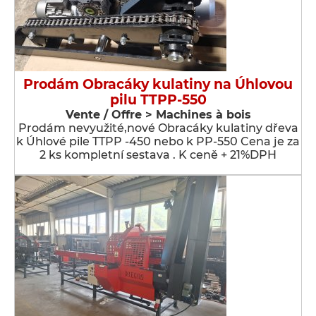
Prodám Obracáky kulatiny na Úhlovou
pilu TTPP-550
Vente / Offre > Machines à bois
Prodám nevyužité,nové Obracáky kulatiny dřeva
k Úhlové pile TTPP -450 nebo k PP-550 Cena je za
2 ks kompletní sestava . K ceně + 21%DPH