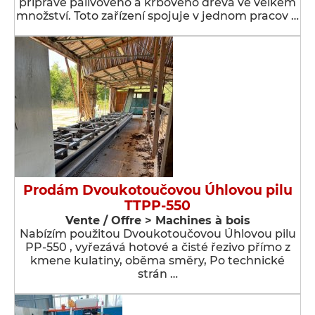
přípravě palivového a krbového dřeva ve velkém
množství. Toto zařízení spojuje v jednom pracov …
Prodám Dvoukotoučovou Úhlovou pilu
TTPP-550
Vente / Offre > Machines à bois
Nabízím použitou Dvoukotoučovou Úhlovou pilu
PP-550 , vyřezává hotové a čisté řezivo přímo z
kmene kulatiny, oběma směry, Po technické
strán …