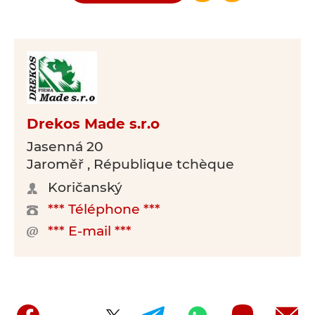
Drekos Made s.r.o
Jasenná 20
Jaroměř , République tchèque
Koričanský
*** Téléphone ***
*** E-mail ***