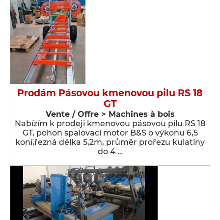
Prodám Pásovou kmenovou pilu RS 18
GT
Vente / Offre > Machines à bois
Nabízím k prodeji kmenovou pásovou pilu RS 18
GT, pohon spalovací motor B&S o výkonu 6,5
koní,řezná délka 5,2m, průměr prořezu kulatiny
do 4 …