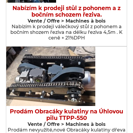
Nabízím k prodeji stůl z pohonem a z
bočním schozem řeziva.
Vente / Offre > Machines à bois
Nabízím k prodeji válečkový stůl z pohonem a
bočním shozem řeziva na délku řeziva 4,5m . K
ceně + 21%DPH
Prodám Obracáky kulatiny na Úhlovou
pilu TTPP-550
Vente / Offre > Machines à bois
Prodám nevyužité,nové Obracáky kulatiny dřeva