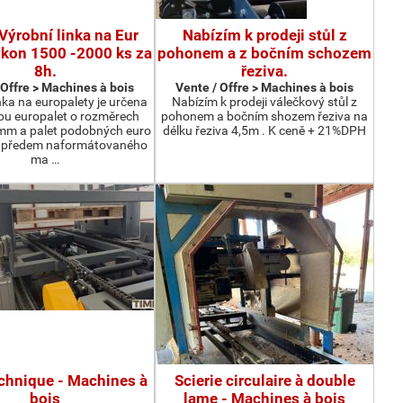
Výrobní linka na Eur
Nabízím k prodeji stůl z
ýkon 1500 -2000 ks za
pohonem a z bočním schozem
8h.
řeziva.
 Offre > Machines à bois
Vente / Offre > Machines à bois
nka na europalety je určena
Nabízím k prodeji válečkový stůl z
bu europalet o rozměrech
pohonem a bočním shozem řeziva na
m a palet podobných euro
délku řeziva 4,5m . K ceně + 21%DPH
z předem naformátovaného
ma …
echnique - Machines à
Scierie circulaire à double
bois
lame - Machines à bois