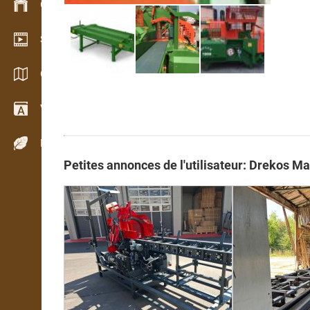
Gestion du stock
Schowroom vidéo
Catalogues / Brochures
Vocabulaire
Espèces de bois
Petites annonces de l'utilisateur: Drekos Ma