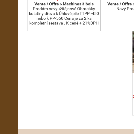
Vente / Offre > Machines à bois
Vente / Offre
Prodám nevyužité,nové Obracáky
Nový Pro
kulatiny dřeva k Úhlové pile TTPP -450
nebo k PP-550 Cena je za 2 ks
kompletní sestava . K ceně + 21%DPH