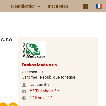
Identification
Inscription
s.r.o
Drekos Made s.r.o
Jasenná 20
Jaroměř , République tchèque
Koričanský
*** Téléphone ***
*** E-mail ***