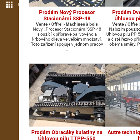
Plus de fonctions
Prodám Nový Procesor
Prodám Dv
Stacionární SSP-48
Úhlovou p
Vente / Offre > Machines à bois
Vente / Offre
Nový ,,Procesor Stacionární SSP-48
Nabízím použit
sloužící k přípravě palivového a
Úhlovou pilu PP-
krbového dřeva ve velkém množství.
a čisté řezivo př
Toto zařízení spojuje v jednom pracov
oběma směry, P
…
Prodám Obracáky kulatiny na
Autre techni
Úhlovou pilu TTPP-550