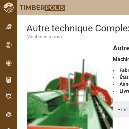
Petites annonces
Autre technique Comple
Annonces texte
Machines à bois
Petites annonces
Autr
Annonces internationales
Machin
OPTI-TIMB
Plans de débit
Fabr
État
Calculateurs pour le bois
Anné
Livr
WoodProfi
Volume de bois avec IA
Prix 
Enregistreur
Inventaire du bois sur le terrain