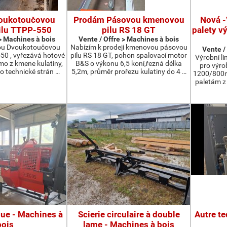
oukotoučovou
Prodám Pásovou kmenovou
Nová -
ilu TTPP-550
pilu RS 18 GT
palety v
 > Machines à bois
Vente / Offre > Machines à bois
ou Dvoukotoučovou
Nabízím k prodeji kmenovou pásovou
Vente /
550 , vyřezává hotové
pilu RS 18 GT, pohon spalovací motor
Výrobní li
ímo z kmene kulatiny,
B&S o výkonu 6,5 koní,řezná délka
pro výro
o technické strán …
5,2m, průměr prořezu kulatiny do 4 …
1200/800m
paletám 
que - Machines à
Scierie circulaire à double
Autre t
bois
lame - Machines à bois