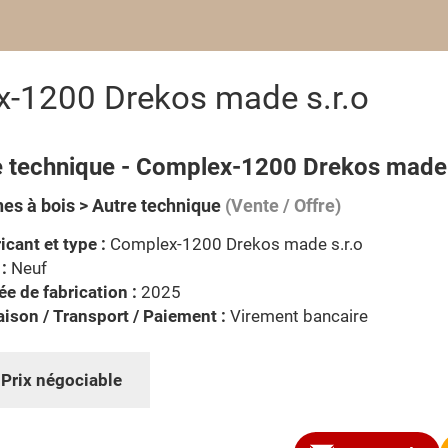
x-1200 Drekos made s.r.o
e technique - Complex-1200 Drekos made 
es à bois > Autre technique
(Vente / Offre)
icant et type :
Complex-1200 Drekos made s.r.o
 :
Neuf
e de fabrication :
2025
aison / Transport / Paiement :
Virement bancaire
:
Prix négociable