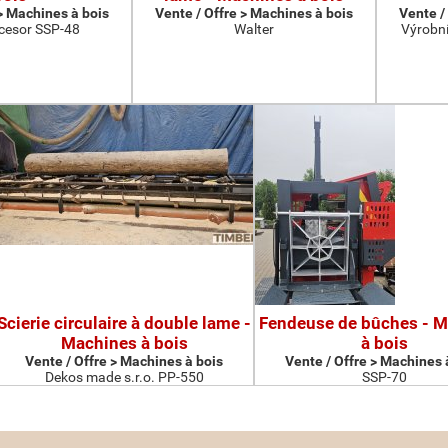
 > Machines à bois
Vente / Offre > Machines à bois
Vente /
cesor SSP-48
Walter
Výrobní
Scierie circulaire à double lame -
Fendeuse de bûches - 
Machines à bois
à bois
Vente / Offre > Machines à bois
Vente / Offre > Machines 
Dekos made s.r.o. PP-550
SSP-70