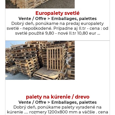
Europalety svetlé
Vente / Offre > Emballages, palettes
Dobrý deň, ponúkame na predaj europalety
svetlé - nepoškodené. Prípadne aj II.tr - cena : od
svetlé použité 9,80 - nové II.tr 10,80 eur …
palety na kúrenie / drevo
Vente / Offre > Emballages, palettes
Dobrý deň, ponúkame palety vyradené na
kúrenie .... rozmery 1200x800 mm a väčšie . cena