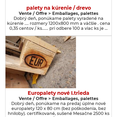
palety na kúrenie / drevo
Vente / Offre > Emballages, palettes
Dobrý deň, ponúkame palety vyradené na
kúrenie .... rozmery 1200x800 mm a väčšie . cena
0,35 centov / ks...... pri odbere 100 a viac ks je …
Europalety nové I.trieda
Vente / Offre > Emballages, palettes
Dobrý deň, ponúkame na predaj úplne nové
europalety 120 x 80 cm (bez poškodenia, bez
hniloby). certifikované, sušené Mesačne 2500 ks