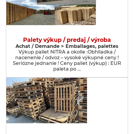
Palety výkup / predaj / výroba
Achat / Demande > Emballages, palettes
Výkup paliet NITRA a okolie :Obhliadka /
nacenenie / odvoz – vysoké výkupné ceny !
Seriózne jednanie ! Ceny paliet (výkup) : EUR
paleta po …