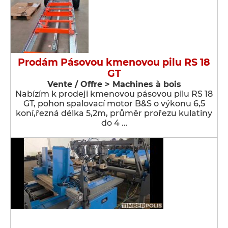
Prodám Pásovou kmenovou pilu RS 18
GT
Vente / Offre > Machines à bois
Nabízím k prodeji kmenovou pásovou pilu RS 18
GT, pohon spalovací motor B&S o výkonu 6,5
koní,řezná délka 5,2m, průměr prořezu kulatiny
do 4 …