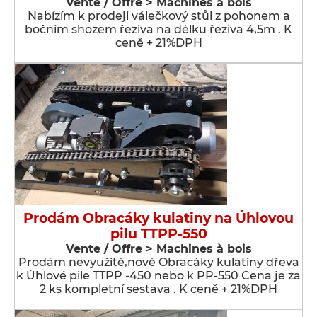
Vente / Offre > Machines à bois
Nabízím k prodeji válečkový stůl z pohonem a
bočním shozem řeziva na délku řeziva 4,5m . K
ceně + 21%DPH
Prodám Obracáky kulatiny na Úhlovou
pilu TTPP-550
Vente / Offre > Machines à bois
Prodám nevyužité,nové Obracáky kulatiny dřeva
k Úhlové pile TTPP -450 nebo k PP-550 Cena je za
2 ks kompletní sestava . K ceně + 21%DPH