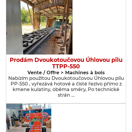
Prodám Dvoukotoučovou Úhlovou pilu
TTPP-550
Vente / Offre > Machines à bois
Nabízím použitou Dvoukotoučovou Úhlovou pilu
PP-550 , vyřezává hotové a čisté řezivo přímo z
kmene kulatiny, oběma směry, Po technické
strán …