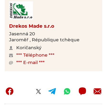
Drekos Made s.r.o
Jasenná 20
Jaroměř , République tchèque
Koričanský
*** Téléphone ***
*** E-mail ***