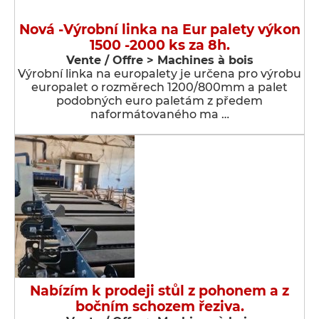
Nová -Výrobní linka na Eur palety výkon
1500 -2000 ks za 8h.
Vente / Offre > Machines à bois
Výrobní linka na europalety je určena pro výrobu
europalet o rozměrech 1200/800mm a palet
podobných euro paletám z předem
naformátovaného ma …
Nabízím k prodeji stůl z pohonem a z
bočním schozem řeziva.