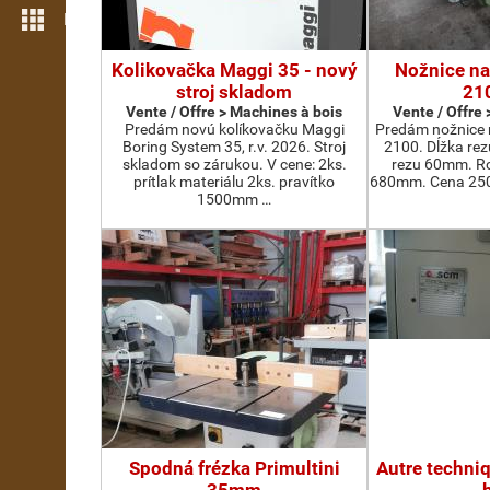
Plus de fonctions
Kolikovačka Maggi 35 - nový
Nožnice na
stroj skladom
21
Vente / Offre > Machines à bois
Vente / Offre
Predám novú kolíkovačku Maggi
Predám nožnice 
Boring System 35, r.v. 2026. Stroj
2100. Dĺžka re
skladom so zárukou. V cene: 2ks.
rezu 60mm. Ro
prítlak materiálu 2ks. pravítko
680mm. Cena 2500
1500mm …
Spodná frézka Primultini
Autre techni