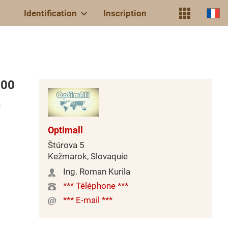
Identification
Inscription
200
)
Optimall
Štúrova 5
Kežmarok, Slovaquie
Ing. Roman Kurila
*** Téléphone ***
*** E-mail ***