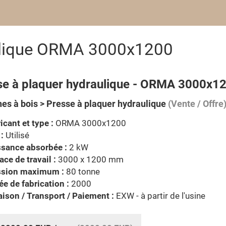
aulique ORMA 3000x1200
se à plaquer hydraulique - ORMA 3000x1
es à bois > Presse à plaquer hydraulique
(Vente / Offre
icant et type :
ORMA 3000x1200
 :
Utilisé
ssance absorbée :
2 kW
ace de travail :
3000 x 1200 mm
ssion maximum :
80 tonne
e de fabrication :
2000
aison / Transport / Paiement :
EXW - à partir de l'usine