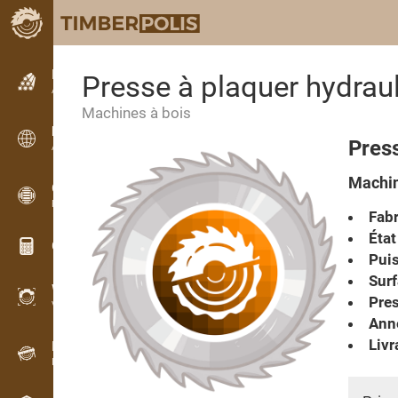
Petites annonces
Presse à plaquer hydr
Annonces texte
Machines à bois
Petites annonces
Pres
Annonces internationales
Machin
OPTI-TIMB
Plans de débit
Fabr
État
Calculateurs pour le bois
Pui
Surf
WoodProfi
Pre
Volume de bois avec IA
Anné
Livr
Enregistreur
Inventaire du bois sur le terrain