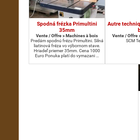
Spodná frézka Primultini
Autre techni
35mm
Vente / Offre > Machines à bois
Vente / Offre
Predám spodnú frézu Primultini. Silná
SCM Te
liatinová fréza vo výbornom stave.
Hriadeľ priemer 35mm. Cena 1000
Euro Ponuka platí do vymazani …