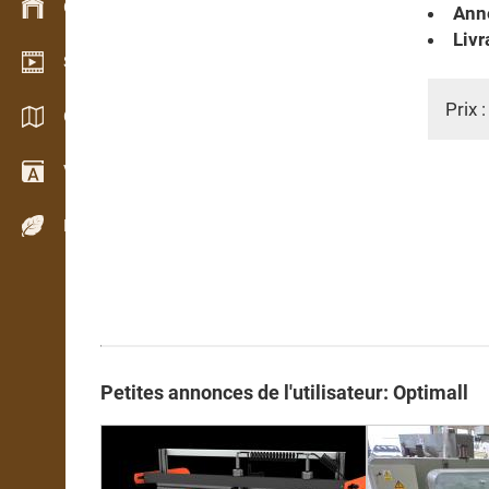
Gestion du stock
Anné
Livr
Schowroom vidéo
Prix 
Catalogues / Brochures
Vocabulaire
Espèces de bois
Petites annonces de l'utilisateur: Optimall