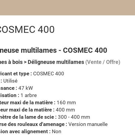
 COSMEC 400
gneuse multilames - COSMEC 400
es à bois > Déligneuse multilames
(Vente / Offre)
icant et type :
COSMEC 400
 :
Utilisé
sance :
47 kW
isation :
1 arbre
eur maxi de la matière :
160 mm
eur maxi de la matière :
400 mm
ètre de la lame de scie :
300 - 400 mm
rse des rouleaux d'amenage :
Version manuelle
ion avec alignement :
Non