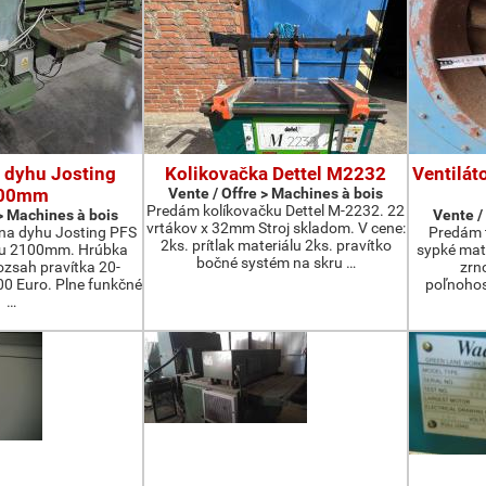
 dyhu Josting
Kolikovačka Dettel M2232
Ventilát
00mm
Vente / Offre > Machines à bois
Predám kolíkovačku Dettel M-2232. 22
 > Machines à bois
Vente /
vrtákov x 32mm Stroj skladom. V cene:
na dyhu Josting PFS
Predám t
2ks. prítlak materiálu 2ks. pravítko
zu 2100mm. Hrúbka
sypké mater
bočné systém na skru …
zsah pravítka 20-
zrn
 Euro. Plne funkčné
poľnohos
…