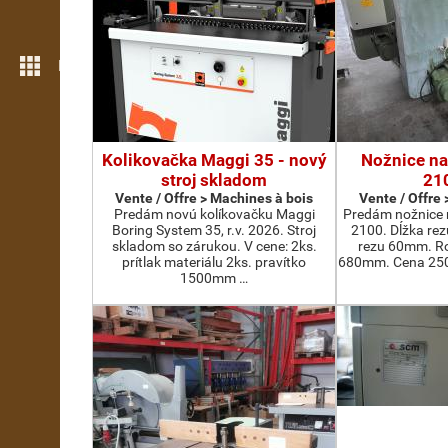
Plus de fonctions
Kolikovačka Maggi 35 - nový
Nožnice na
stroj skladom
21
Vente / Offre > Machines à bois
Vente / Offre
Predám novú kolíkovačku Maggi
Predám nožnice 
Boring System 35, r.v. 2026. Stroj
2100. Dĺžka re
skladom so zárukou. V cene: 2ks.
rezu 60mm. Ro
prítlak materiálu 2ks. pravítko
680mm. Cena 2500
1500mm …