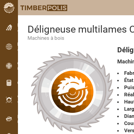
Petites annonces
Déligneuse multilames
Annonces texte
Machines à bois
Petites annonces
Déli
Annonces internationales
Machin
OPTI-TIMB
Plans de débit
Fabr
État
Calculateurs pour le bois
Puis
Réal
WoodProfi
Haut
Volume de bois avec IA
Larg
Diam
Enregistreur
Inventaire du bois sur le terrain
Cou
Vers