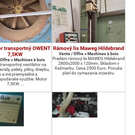
or transportný OWENT
Rámový lis Maweg Hildebrand
7,5KW
Vente / Offre > Machines à bois
Predám rámový lis MAWEG Hildebrand
 Offre > Machines à bois
2800x2000 x 120mm. Skladom v
ransportný ventilátor na
Kežmarku. Cena 2500 Euro. Ponuka
iály, pelety, piliny, štiepku,
platí do vymazania inzerátu.
o a iné priemyselné a
podárske využitie. Motor
7,5KW. …