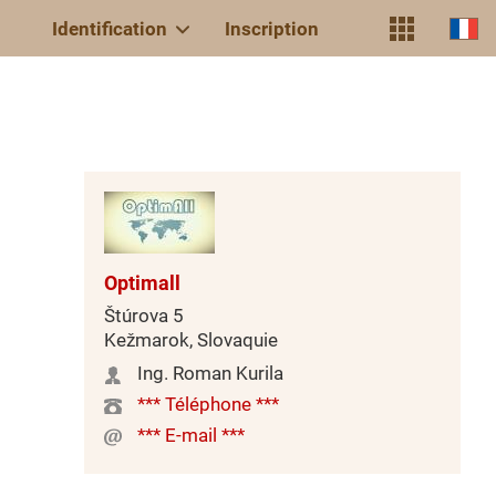
Identification
Inscription
Optimall
Štúrova 5
Kežmarok, Slovaquie
Ing. Roman Kurila
*** Téléphone ***
*** E-mail ***