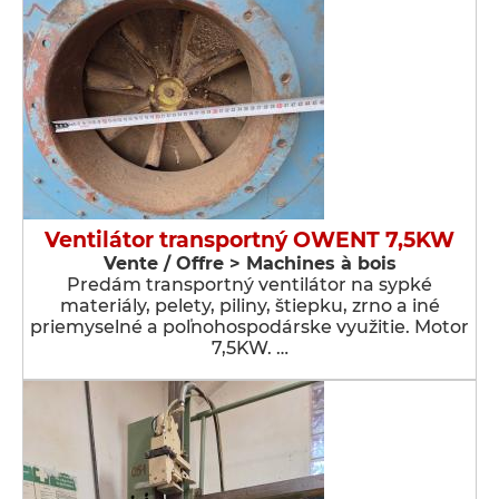
Ventilátor transportný OWENT 7,5KW
Vente / Offre > Machines à bois
Predám transportný ventilátor na sypké
materiály, pelety, piliny, štiepku, zrno a iné
priemyselné a poľnohospodárske využitie. Motor
7,5KW. …