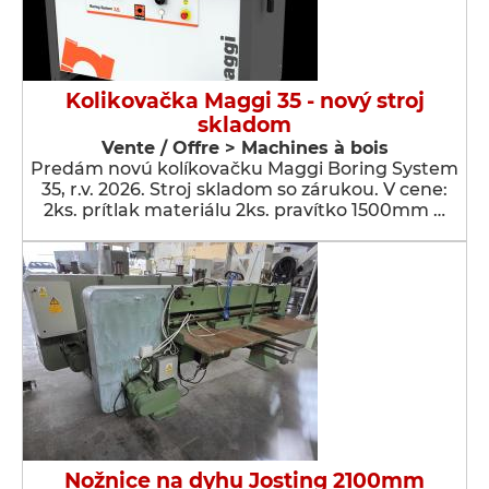
Kolikovačka Maggi 35 - nový stroj
skladom
Vente / Offre > Machines à bois
Predám novú kolíkovačku Maggi Boring System
35, r.v. 2026. Stroj skladom so zárukou. V cene:
2ks. prítlak materiálu 2ks. pravítko 1500mm …
Nožnice na dyhu Josting 2100mm