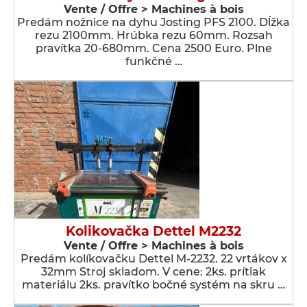
Vente / Offre > Machines à bois
Predám nožnice na dyhu Josting PFS 2100. Dĺžka
rezu 2100mm. Hrúbka rezu 60mm. Rozsah
pravítka 20-680mm. Cena 2500 Euro. Plne
funkčné …
Kolikovačka Dettel M2232
Vente / Offre > Machines à bois
Predám kolíkovačku Dettel M-2232. 22 vrtákov x
32mm Stroj skladom. V cene: 2ks. prítlak
materiálu 2ks. pravítko bočné systém na skru …