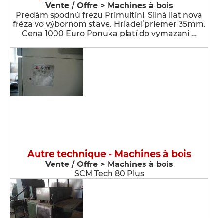
Vente / Offre > Machines à bois
Predám spodnú frézu Primultini. Silná liatinová
fréza vo výbornom stave. Hriadeľ priemer 35mm.
Cena 1000 Euro Ponuka platí do vymazani …
Autre technique - Machines à bois
Vente / Offre > Machines à bois
SCM Tech 80 Plus