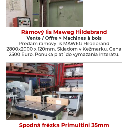
Rámový lis Maweg Hildebrand
Vente / Offre > Machines à bois
Predám rámový lis MAWEG Hildebrand
2800x2000 x 120mm. Skladom v Kežmarku. Cena
2500 Euro. Ponuka platí do vymazania inzerátu.
Spodná frézka Primultini 35mm