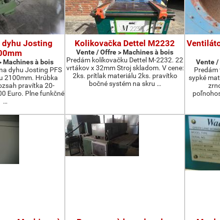
 dyhu Josting
Kolikovačka Dettel M2232
Ventilát
00mm
Vente / Offre > Machines à bois
Predám kolíkovačku Dettel M-2232. 22
 > Machines à bois
Vente /
vrtákov x 32mm Stroj skladom. V cene:
na dyhu Josting PFS
Predám t
2ks. prítlak materiálu 2ks. pravítko
zu 2100mm. Hrúbka
sypké mater
bočné systém na skru …
zsah pravítka 20-
zrn
 Euro. Plne funkčné
poľnohos
…