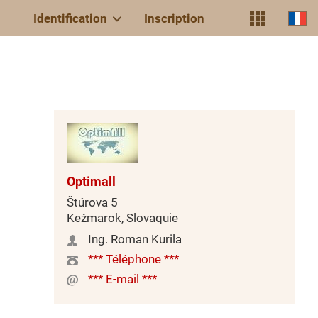
Identification
Inscription
Optimall
Štúrova 5
Kežmarok, Slovaquie
Ing. Roman Kurila
*** Téléphone ***
*** E-mail ***