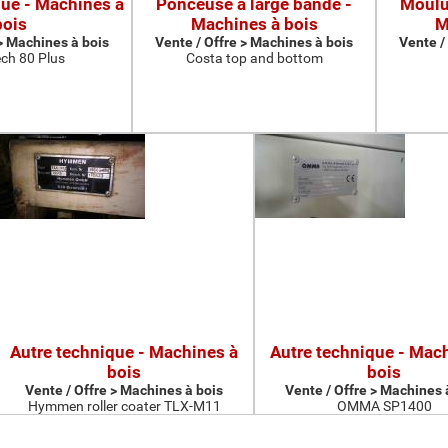
que - Machines à
Ponceuse à large bande -
Moulur
bois
Machines à bois
M
 > Machines à bois
Vente / Offre > Machines à bois
Vente /
ch 80 Plus
Costa top and bottom
Autre technique - Machines à
Autre technique - Mac
bois
bois
Vente / Offre > Machines à bois
Vente / Offre > Machines 
Hymmen roller coater TLX-M11
OMMA SP1400