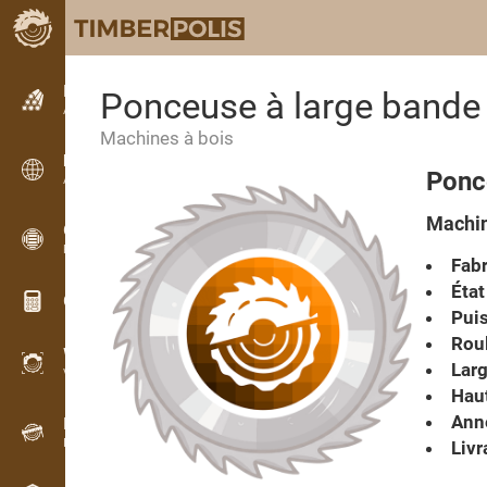
Petites annonces
Ponceuse à large bande
Annonces texte
Machines à bois
Petites annonces
Ponc
Annonces internationales
Machin
OPTI-TIMB
Plans de débit
Fabr
État
Calculateurs pour le bois
Pui
Roul
WoodProfi
Larg
Volume de bois avec IA
Haut
Anné
Enregistreur
Inventaire du bois sur le terrain
Livr