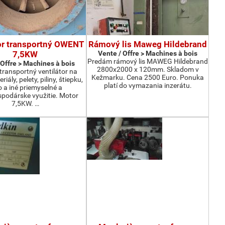
or transportný OWENT
Rámový lis Maweg Hildebrand
7,5KW
Vente / Offre > Machines à bois
Predám rámový lis MAWEG Hildebrand
 Offre > Machines à bois
2800x2000 x 120mm. Skladom v
ransportný ventilátor na
Kežmarku. Cena 2500 Euro. Ponuka
iály, pelety, piliny, štiepku,
platí do vymazania inzerátu.
o a iné priemyselné a
podárske využitie. Motor
7,5KW. …