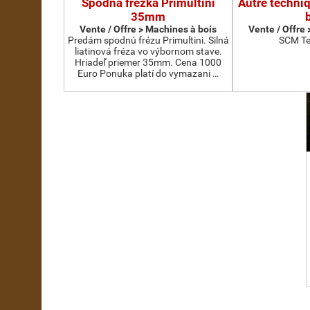
Spodná frézka Primultini
Autre techni
35mm
Vente / Offre > Machines à bois
Vente / Offre
Predám spodnú frézu Primultini. Silná
SCM Te
liatinová fréza vo výbornom stave.
Hriadeľ priemer 35mm. Cena 1000
Euro Ponuka platí do vymazani …