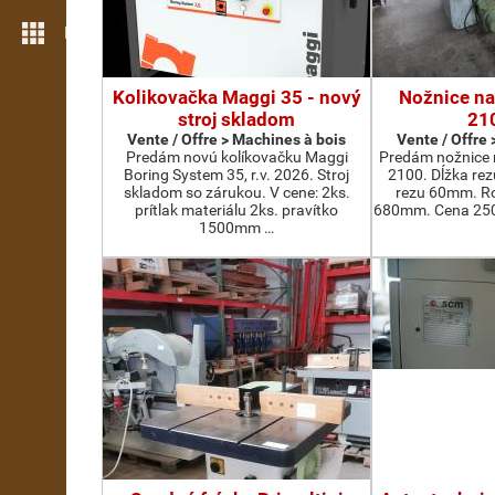
Plus de fonctions
Kolikovačka Maggi 35 - nový
Nožnice na
stroj skladom
21
Vente / Offre > Machines à bois
Vente / Offre
Predám novú kolíkovačku Maggi
Predám nožnice 
Boring System 35, r.v. 2026. Stroj
2100. Dĺžka re
skladom so zárukou. V cene: 2ks.
rezu 60mm. Ro
prítlak materiálu 2ks. pravítko
680mm. Cena 2500
1500mm …