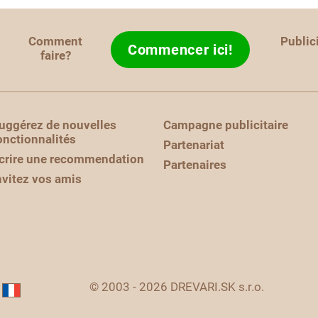
Comment
Public
Commencer ici!
faire?
uggérez de nouvelles
Campagne publicitaire
onctionnalités
Partenariat
crire une recommendation
Partenaires
nvitez vos amis
© 2003 - 2026 DREVARI.SK s.r.o.