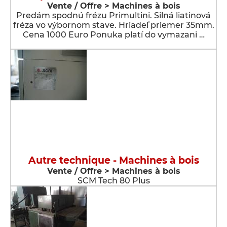
Vente / Offre > Machines à bois
Predám spodnú frézu Primultini. Silná liatinová
fréza vo výbornom stave. Hriadeľ priemer 35mm.
Cena 1000 Euro Ponuka platí do vymazani …
Autre technique - Machines à bois
Vente / Offre > Machines à bois
SCM Tech 80 Plus