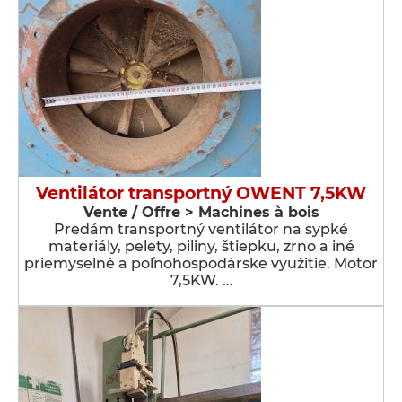
Ventilátor transportný OWENT 7,5KW
Vente / Offre > Machines à bois
Predám transportný ventilátor na sypké
materiály, pelety, piliny, štiepku, zrno a iné
priemyselné a poľnohospodárske využitie. Motor
7,5KW. …