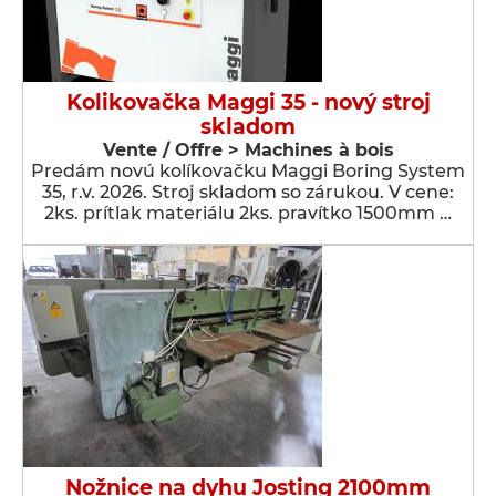
Kolikovačka Maggi 35 - nový stroj
skladom
Vente / Offre > Machines à bois
Predám novú kolíkovačku Maggi Boring System
35, r.v. 2026. Stroj skladom so zárukou. V cene:
2ks. prítlak materiálu 2ks. pravítko 1500mm …
Nožnice na dyhu Josting 2100mm