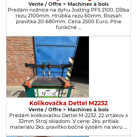
Vente / Offre > Machines à bois
Predám nožnice na dyhu Josting PFS 2100. Dĺžka
rezu 2100mm. Hrúbka rezu 60mm. Rozsah
pravítka 20-680mm. Cena 2500 Euro. Plne
funkčné …
Kolikovačka Dettel M2232
Vente / Offre > Machines à bois
Predám kolíkovačku Dettel M-2232. 22 vrtákov x
32mm Stroj skladom. V cene: 2ks. prítlak
materiálu 2ks. pravítko bočné systém na skru …