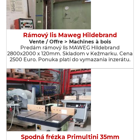
Rámový lis Maweg Hildebrand
Vente / Offre > Machines à bois
Predám rámový lis MAWEG Hildebrand
2800x2000 x 120mm. Skladom v Kežmarku. Cena
2500 Euro. Ponuka platí do vymazania inzerátu.
Spodná frézka Primultini 35mm