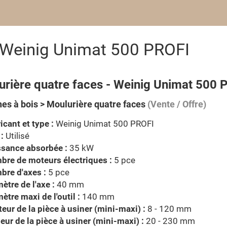
s Weinig Unimat 500 PROFI
urière quatre faces - Weinig Unimat 500 
es à bois > Moulurière quatre faces
(Vente / Offre)
icant et type :
Weinig Unimat 500 PROFI
 :
Utilisé
ssance absorbée :
35 kW
re de moteurs électriques :
5 pce
bre d'axes :
5 pce
ètre de l'axe :
40 mm
ètre maxi de l'outil :
140 mm
eur de la pièce à usiner (mini-maxi) :
8 - 120 mm
eur de la pièce à usiner (mini-maxi) :
20 - 230 mm