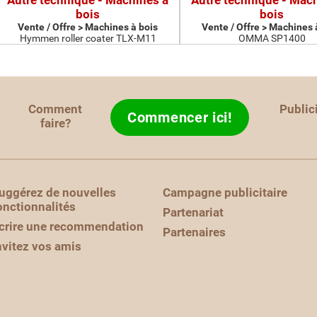
Autre technique - Machines à
Autre technique - Mac
bois
bois
Vente / Offre > Machines à bois
Vente / Offre > Machines 
Hymmen roller coater TLX-M11
OMMA SP1400
Comment
Public
Commencer ici!
faire?
uggérez de nouvelles
Campagne publicitaire
onctionnalités
Partenariat
crire une recommendation
Partenaires
nvitez vos amis