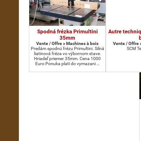
Spodná frézka Primultini
Autre techni
35mm
Vente / Offre > Machines à bois
Vente / Offre
Predám spodnú frézu Primultini. Silná
SCM Te
liatinová fréza vo výbornom stave.
Hriadeľ priemer 35mm. Cena 1000
Euro Ponuka platí do vymazani …