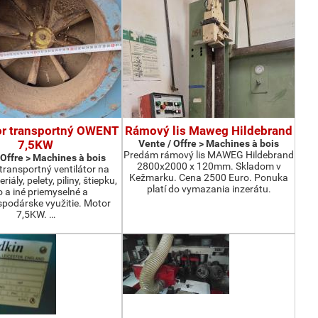
or transportný OWENT
Rámový lis Maweg Hildebrand
7,5KW
Vente / Offre > Machines à bois
Predám rámový lis MAWEG Hildebrand
 Offre > Machines à bois
2800x2000 x 120mm. Skladom v
ransportný ventilátor na
Kežmarku. Cena 2500 Euro. Ponuka
iály, pelety, piliny, štiepku,
platí do vymazania inzerátu.
o a iné priemyselné a
podárske využitie. Motor
7,5KW. …