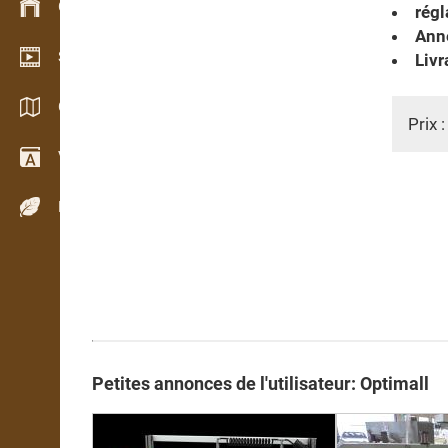
Gestion du stock
régl
Anné
Schowroom vidéo
Livr
Catalogues / Brochures
Prix 
Vocabulaire
Espèces de bois
Petites annonces de l'utilisateur: Optimall