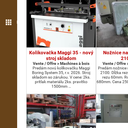
Plus de fonctions
Kolikovačka Maggi 35 - nový
Nožnice na
stroj skladom
21
Vente / Offre > Machines à bois
Vente / Offre
Predám novú kolíkovačku Maggi
Predám nožnice 
Boring System 35, r.v. 2026. Stroj
2100. Dĺžka re
skladom so zárukou. V cene: 2ks.
rezu 60mm. Ro
prítlak materiálu 2ks. pravítko
680mm. Cena 2500
1500mm …