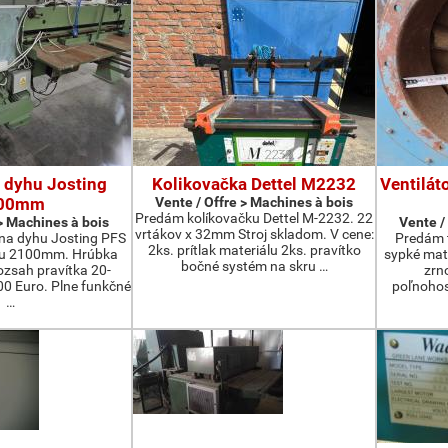
 dyhu Josting
Kolikovačka Dettel M2232
Ventilát
00mm
Vente / Offre > Machines à bois
Predám kolíkovačku Dettel M-2232. 22
 > Machines à bois
Vente /
vrtákov x 32mm Stroj skladom. V cene:
na dyhu Josting PFS
Predám t
2ks. prítlak materiálu 2ks. pravítko
zu 2100mm. Hrúbka
sypké mater
bočné systém na skru …
zsah pravítka 20-
zrn
 Euro. Plne funkčné
poľnohos
…