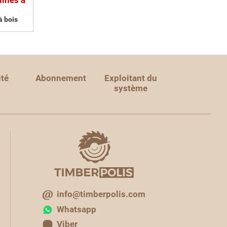
hines à
à bois
ité
Abonnement
Exploitant du
système
info@timberpolis.com
Whatsapp
Viber