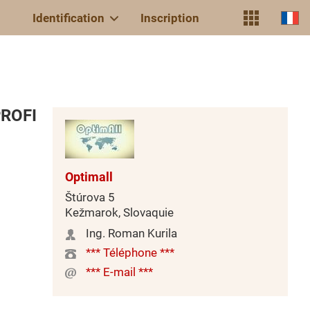
Identification
Inscription
PROFI
Optimall
Štúrova 5
Kežmarok, Slovaquie
Ing. Roman Kurila
*** Téléphone ***
*** E-mail ***