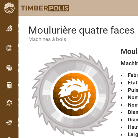
Petites annonces
Moulurière quatre face
Annonces texte
Machines à bois
Petites annonces
Moul
Annonces internationales
Machin
OPTI-TIMB
Plans de débit
Fabr
État
Calculateurs pour le bois
Pui
Nomb
WoodProfi
Nom
Volume de bois avec IA
Diam
Diam
Enregistreur
Inventaire du bois sur le terrain
Haut
Larg