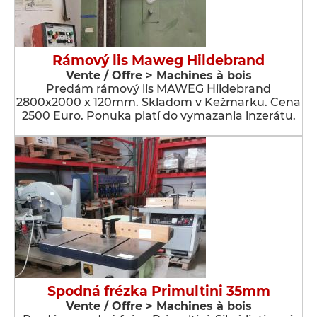
Rámový lis Maweg Hildebrand
Vente / Offre > Machines à bois
Predám rámový lis MAWEG Hildebrand
2800x2000 x 120mm. Skladom v Kežmarku. Cena
2500 Euro. Ponuka platí do vymazania inzerátu.
Spodná frézka Primultini 35mm
Vente / Offre > Machines à bois