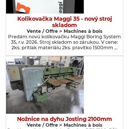
Kolikovačka Maggi 35 - nový stroj
skladom
Vente / Offre > Machines à bois
Predám novú kolíkovačku Maggi Boring System
35, r.v. 2026. Stroj skladom so zárukou. V cene:
2ks. prítlak materiálu 2ks. pravítko 1500mm …
Nožnice na dyhu Josting 2100mm
Vente / Offre > Machines à bois