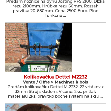
Predám nožnice na dyhu Josting PFS 2100. Dĺžka
rezu 2100mm. Hrúbka rezu 60mm. Rozsah
pravítka 20-680mm. Cena 2500 Euro. Plne
funkčné …
Kolikovačka Dettel M2232
Vente / Offre > Machines à bois
Predám kolíkovačku Dettel M-2232. 22 vrtákov x
32mm Stroj skladom. V cene: 2ks. prítlak
materiálu 2ks. pravítko bočné systém na skru …