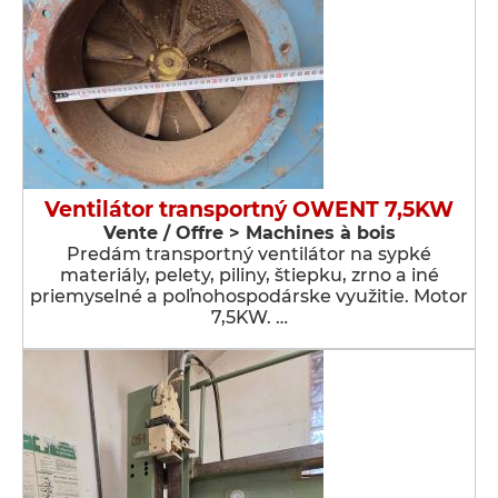
Ventilátor transportný OWENT 7,5KW
Vente / Offre > Machines à bois
Predám transportný ventilátor na sypké
materiály, pelety, piliny, štiepku, zrno a iné
priemyselné a poľnohospodárske využitie. Motor
7,5KW. …