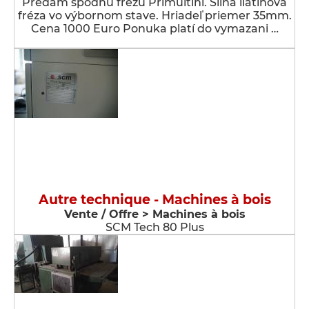
Predám spodnú frézu Primultini. Silná liatinová
fréza vo výbornom stave. Hriadeľ priemer 35mm.
Cena 1000 Euro Ponuka platí do vymazani …
Autre technique - Machines à bois
Vente / Offre > Machines à bois
SCM Tech 80 Plus