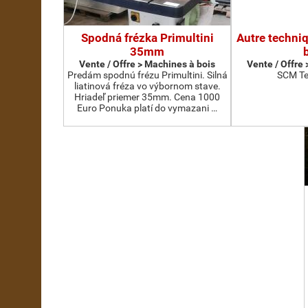
Spodná frézka Primultini
Autre techni
35mm
Vente / Offre > Machines à bois
Vente / Offre
Predám spodnú frézu Primultini. Silná
SCM Te
liatinová fréza vo výbornom stave.
Hriadeľ priemer 35mm. Cena 1000
Euro Ponuka platí do vymazani …