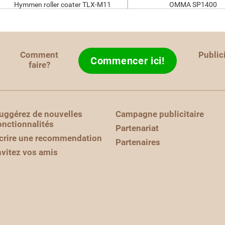
Hymmen roller coater TLX-M11
OMMA SP1400
Comment
Public
Commencer ici!
faire?
uggérez de nouvelles
Campagne publicitaire
onctionnalités
Partenariat
crire une recommendation
Partenaires
nvitez vos amis