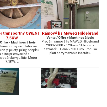
or transportný OWENT
Rámový lis Maweg Hildebrand
7,5KW
Vente / Offre > Machines à bois
Predám rámový lis MAWEG Hildebrand
 Offre > Machines à bois
2800x2000 x 120mm. Skladom v
ransportný ventilátor na
Kežmarku. Cena 2500 Euro. Ponuka
iály, pelety, piliny, štiepku,
platí do vymazania inzerátu.
o a iné priemyselné a
podárske využitie. Motor
7,5KW. …