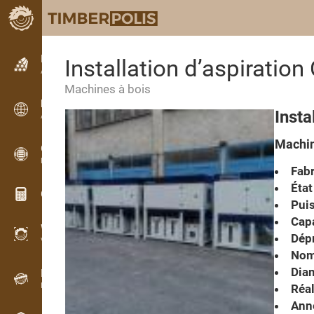
Petites annonces
Installation d’aspirat
Annonces texte
Machines à bois
Petites annonces
Inst
Annonces internationales
Machine
OPTI-TIMB
Plans de débit
Fabr
État
Calculateurs pour le bois
Pui
Capa
WoodProfi
Dép
Volume de bois avec IA
Nomb
Diam
Enregistreur
Inventaire du bois sur le terrain
Réal
Anné