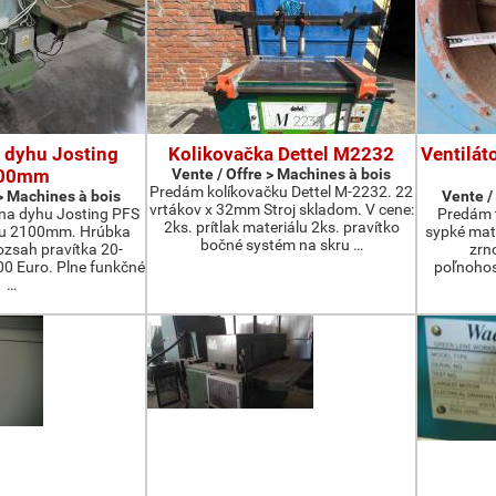
 dyhu Josting
Kolikovačka Dettel M2232
Ventilát
00mm
Vente / Offre > Machines à bois
Predám kolíkovačku Dettel M-2232. 22
 > Machines à bois
Vente /
vrtákov x 32mm Stroj skladom. V cene:
na dyhu Josting PFS
Predám t
2ks. prítlak materiálu 2ks. pravítko
zu 2100mm. Hrúbka
sypké mater
bočné systém na skru …
zsah pravítka 20-
zrn
 Euro. Plne funkčné
poľnohos
…