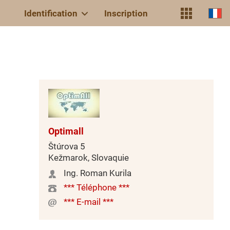
Identification
Inscription
Optimall
Štúrova 5
Kežmarok, Slovaquie
Ing. Roman Kurila
*** Téléphone ***
*** E-mail ***