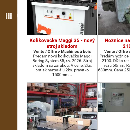
Plus de fonctions
Kolikovačka Maggi 35 - nový
Nožnice na
stroj skladom
21
Vente / Offre > Machines à bois
Vente / Offre
Predám novú kolíkovačku Maggi
Predám nožnice 
Boring System 35, r.v. 2026. Stroj
2100. Dĺžka re
skladom so zárukou. V cene: 2ks.
rezu 60mm. Ro
prítlak materiálu 2ks. pravítko
680mm. Cena 2500
1500mm …