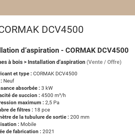
ion CORMAK DCV4500
allation d’aspiration - CORMAK DCV4500
s à bois > Installation d’aspiration
(Vente / Offre)
icant et type :
CORMAK DCV4500
 :
Neuf
ssance absorbée :
3 kW
cité de succion :
4500 m³/h
ression maximum :
2,5 Pa
re de filtres :
18 pce
ètre de la tubulure de sortie :
200 mm
isation :
Mobile
e de fabrication :
2021