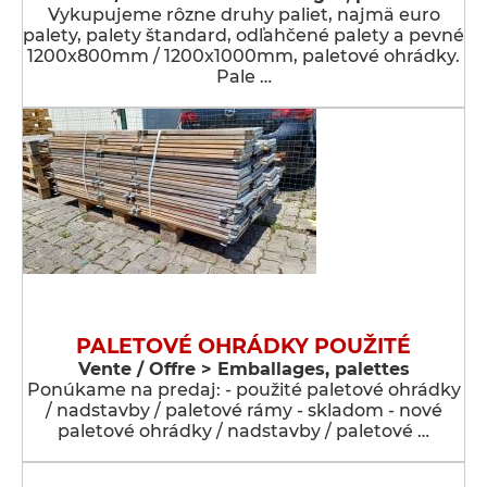
Vykupujeme rôzne druhy paliet, najmä euro
palety, palety štandard, odľahčené palety a pevné
1200x800mm / 1200x1000mm, paletové ohrádky.
Pale …
PALETOVÉ OHRÁDKY POUŽITÉ
Vente / Offre > Emballages, palettes
Ponúkame na predaj: - použité paletové ohrádky
/ nadstavby / paletové rámy - skladom - nové
paletové ohrádky / nadstavby / paletové …