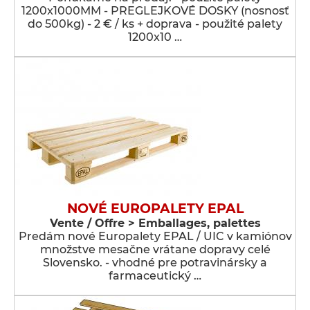
1200x1000MM - PREGLEJKOVÉ DOSKY (nosnosť
do 500kg) - 2 € / ks + doprava - použité palety
1200x10 …
NOVÉ EUROPALETY EPAL
Vente / Offre > Emballages, palettes
Predám nové Europalety EPAL / UIC v kamiónov
množstve mesačne vrátane dopravy celé
Slovensko. - vhodné pre potravinársky a
farmaceutický …