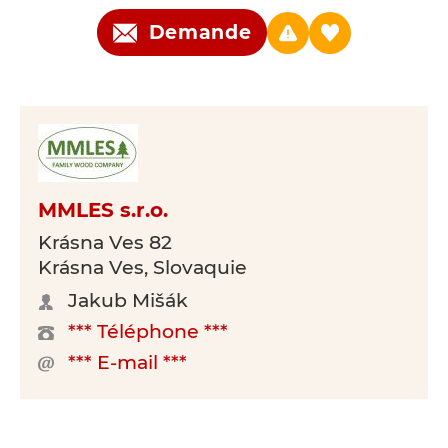
Demande
MMLES s.r.o.
Krásna Ves 82
Krásna Ves, Slovaquie
Jakub Mišák
*** Téléphone ***
*** E-mail ***