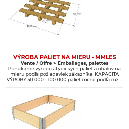
VÝROBA PALIET NA MIERU - MMLES
Vente / Offre > Emballages, palettes
Ponúkame výrobu atypických paliet a obalov na
mieru podľa požiadaviek zákazníka. KAPACITA
VÝROBY 50 000 - 100 000 paliet ročne podľa roz …