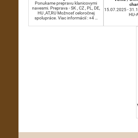
Ponukame prepravu klanicovymi
cha
navesmi. Preprava - SK , CZ , PL, DE,
15.07.2025 - 31.
HU ,AT,RU Možnosť celoročnej
HU-A
spolupráce. Viac informácií : +4 …