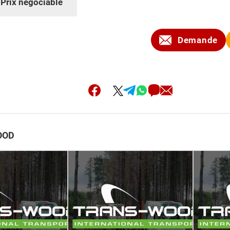
:
Prix négociable
Demande
WOOD