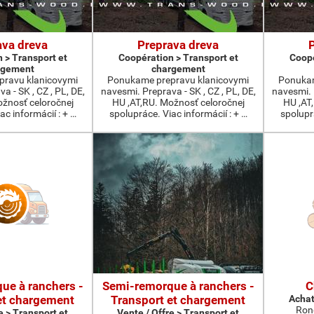
ava dreva
Preprava dreva
 > Transport et
Coopération > Transport et
Coopé
rgement
chargement
ravu klanicovymi
Ponukame prepravu klanicovymi
Ponukam
a - SK , CZ , PL, DE,
navesmi. Preprava - SK , CZ , PL, DE,
navesmi. P
ožnosť celoročnej
HU ,AT,RU. Možnosť celoročnej
HU ,AT
ac informácií : + …
spolupráce. Viac informácií : + …
spoluprá
ue à ranchers -
Semi-remorque à ranchers -
C
et chargement
Transport et chargement
Achat
Ron
e > Transport et
Vente / Offre > Transport et