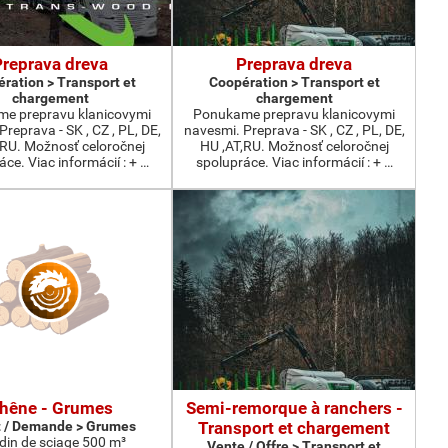
Preprava dreva
Preprava dreva
ration > Transport et
Coopération > Transport et
chargement
chargement
e prepravu klanicovymi
Ponukame prepravu klanicovymi
reprava - SK , CZ , PL, DE,
navesmi. Preprava - SK , CZ , PL, DE,
,RU. Možnosť celoročnej
HU ,AT,RU. Možnosť celoročnej
ce. Viac informácií : + …
spolupráce. Viac informácií : + …
hêne - Grumes
Semi-remorque à ranchers -
 / Demande > Grumes
Transport et chargement
din de sciage 500 m³
Vente / Offre > Transport et