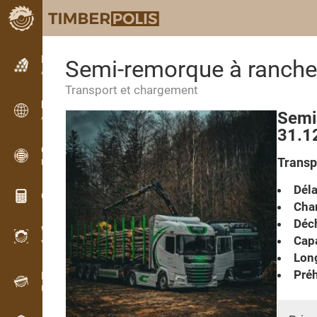
Petites annonces
Semi-remorque à ranche
Annonces texte
Transport et chargement
Petites annonces
Semi
Annonces internationales
31.1
OPTI-TIMB
Transp
Plans de débit
Déla
Calculateurs pour le bois
Cha
Déc
WoodProfi
Capa
Volume de bois avec IA
Lon
Préh
Enregistreur
Inventaire du bois sur le terrain