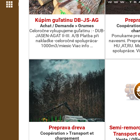
Plus de fonctions
Kúpim guľatinu DB-JS-AG
Prepr
Achat / Demande > Grumes
Coopération
Celoročne vykupujeme guľatinu : - DUB-
cha
JASEN-AGAT II-III. A/B Platba při
Ponukame prep
nakladke -celoročné spolupráca-
navesmi. Preprav
1000m3/miesic Viac info …
HU ,AT,RU. M
spolupráce. Vi
Preprava dreva
Semi-remorq
Coopération > Transport et
Transport 
chargement
Vente / Offr