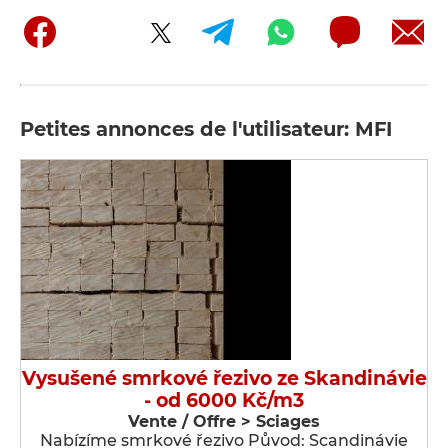
Petites annonces de l'utilisateur: MFI
Vysušené smrkové řezivo ze Skandinávie
- od 6000 Kč/m3
Vente / Offre > Sciages
Nabízíme smrkové řezivo Původ: Scandinávie