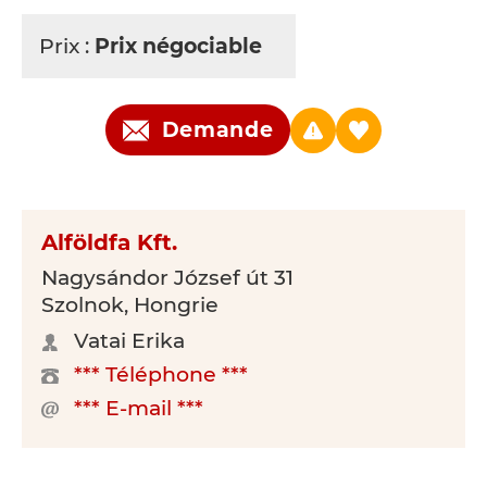
Prix :
Prix négociable
Demande
Alföldfa Kft.
Nagysándor József út 31
Szolnok, Hongrie
Vatai Erika
*** Téléphone ***
*** E-mail ***