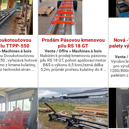
oukotoučovou
Prodám Pásovou kmenovou
Nová -
ilu TTPP-550
pilu RS 18 GT
palety v
 > Machines à bois
Vente / Offre > Machines à bois
ou Dvoukotoučovou
Nabízím k prodeji kmenovou pásovou
Vente /
550 , vyřezává hotové
pilu RS 18 GT, pohon spalovací motor
Výrobní li
ímo z kmene kulatiny,
B&S o výkonu 6,5 koní,řezná délka
pro výro
o technické strán …
5,2m, průměr prořezu kulatiny do 4 …
1200/800m
paletám 