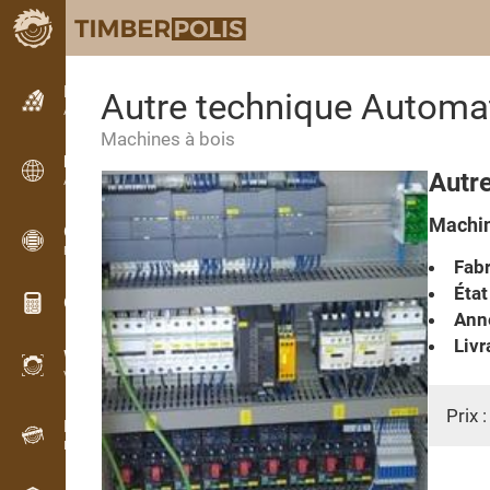
Petites annonces
Autre technique Automat
Annonces texte
Machines à bois
Petites annonces
Autre
Annonces internationales
Machin
OPTI-TIMB
Plans de débit
Fabr
État
Calculateurs pour le bois
Anné
Livr
WoodProfi
Volume de bois avec IA
Prix 
Enregistreur
Inventaire du bois sur le terrain