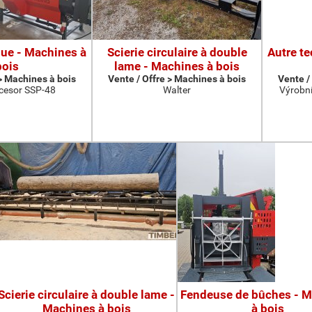
que - Machines à
Scierie circulaire à double
Autre t
bois
lame - Machines à bois
 > Machines à bois
Vente / Offre > Machines à bois
Vente /
cesor SSP-48
Walter
Výrobní
Scierie circulaire à double lame -
Fendeuse de bûches - 
Machines à bois
à bois