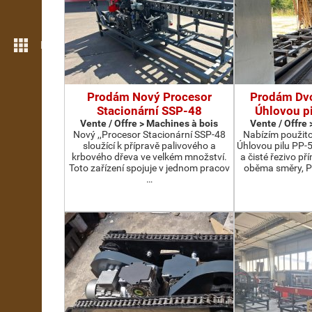
Plus de fonctions
Prodám Nový Procesor
Prodám Dv
Stacionární SSP-48
Úhlovou p
Vente / Offre > Machines à bois
Vente / Offre
Nový ,,Procesor Stacionární SSP-48
Nabízím použit
sloužící k přípravě palivového a
Úhlovou pilu PP-
krbového dřeva ve velkém množství.
a čisté řezivo př
Toto zařízení spojuje v jednom pracov
oběma směry, P
…