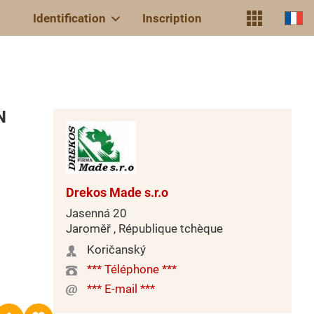
Identification
Inscription
N
Drekos Made s.r.o
Jasenná 20
Jaroměř , République tchèque
Koričanský
*** Téléphone ***
*** E-mail ***