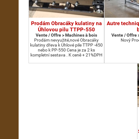
Prodám Obracáky kulatiny na
Autre techni
Úhlovou pilu TTPP-550
Vente / Offre > Machines à bois
Vente / Offre
Prodám nevyužité,nové Obracáky
Nový Pro
kulatiny dřeva k Úhlové pile TTPP -450
nebo k PP-550 Cena je za 2 ks
kompletní sestava . K ceně + 21%DPH