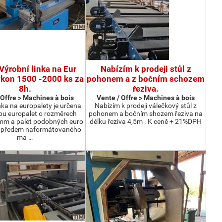
Výrobní linka na Eur
Nabízím k prodeji stůl z
ýkon 1500 -2000 ks za
pohonem a z bočním schozem
8h.
řeziva.
 Offre > Machines à bois
Vente / Offre > Machines à bois
nka na europalety je určena
Nabízím k prodeji válečkový stůl z
bu europalet o rozměrech
pohonem a bočním shozem řeziva na
m a palet podobných euro
délku řeziva 4,5m . K ceně + 21%DPH
z předem naformátovaného
ma …