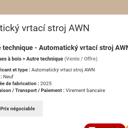
ický vrtací stroj AWN
 technique - Automatický vrtací stroj AW
es à bois > Autre technique
(Vente / Offre)
icant et type :
Automatický vrtací stroj AWN
 :
Neuf
e de fabrication :
2025
aison / Transport / Paiement :
Virement bancaire
:
Prix négociable