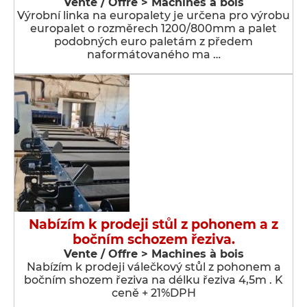
Vente / Offre > Machines à bois
Výrobní linka na europalety je určena pro výrobu
europalet o rozměrech 1200/800mm a palet
podobných euro paletám z předem
naformátovaného ma …
Nabízím k prodeji stůl z pohonem a z
bočním schozem řeziva.
Vente / Offre > Machines à bois
Nabízím k prodeji válečkový stůl z pohonem a
bočním shozem řeziva na délku řeziva 4,5m . K
ceně + 21%DPH