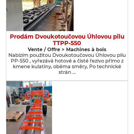
Prodám Dvoukotoučovou Úhlovou pilu
TTPP-550
Vente / Offre > Machines à bois
Nabízím použitou Dvoukotoučovou Úhlovou pilu
PP-550 , vyřezává hotové a čisté řezivo přímo z
kmene kulatiny, oběma směry, Po technické
strán …