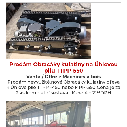
Prodám Obracáky kulatiny na Úhlovou
pilu TTPP-550
Vente / Offre > Machines à bois
Prodám nevyužité,nové Obracáky kulatiny dřeva
k Úhlové pile TTPP -450 nebo k PP-550 Cena je za
2 ks kompletní sestava . K ceně + 21%DPH