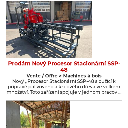
Prodám Nový Procesor Stacionární SSP-
48
Vente / Offre > Machines à bois
Nový ,,Procesor Stacionární SSP-48 sloužící k
přípravě palivového a krbového dřeva ve velkém
množství. Toto zařízení spojuje v jednom pracov …