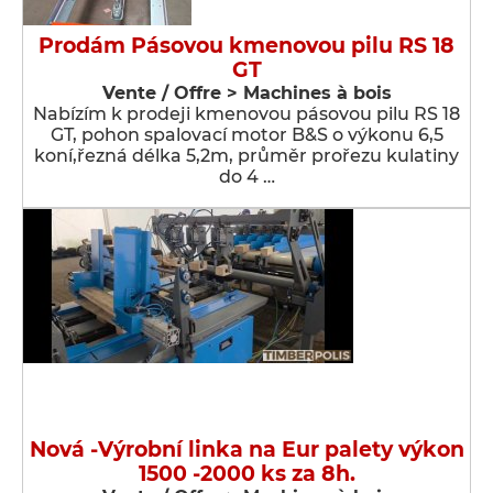
Prodám Pásovou kmenovou pilu RS 18
GT
Vente / Offre > Machines à bois
Nabízím k prodeji kmenovou pásovou pilu RS 18
GT, pohon spalovací motor B&S o výkonu 6,5
koní,řezná délka 5,2m, průměr prořezu kulatiny
do 4 …
Nová -Výrobní linka na Eur palety výkon
1500 -2000 ks za 8h.