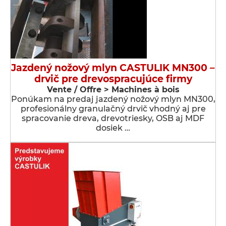
Jazdený nožový mlyn CASTULIK MN300 –
drvič pre drevospracujúce firmy
Vente / Offre > Machines à bois
Ponúkam na predaj jazdený nožový mlyn MN300,
profesionálny granulačný drvič vhodný aj pre
spracovanie dreva, drevotriesky, OSB aj MDF
dosiek …