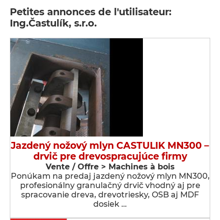
Petites annonces de l'utilisateur:
Ing.Častulík, s.r.o.
Jazdený nožový mlyn CASTULIK MN300 –
drvič pre drevospracujúce firmy
Vente / Offre > Machines à bois
Ponúkam na predaj jazdený nožový mlyn MN300,
profesionálny granulačný drvič vhodný aj pre
spracovanie dreva, drevotriesky, OSB aj MDF
dosiek …