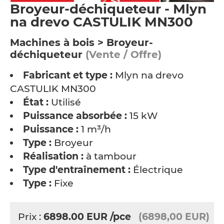
Broyeur-déchiqueteur - Mlyn
na drevo CASTULIK MN300
Machines à bois > Broyeur-
déchiqueteur
(Vente / Offre)
Fabricant et type :
Mlyn na drevo
CASTULIK MN300
État :
Utilisé
Puissance absorbée :
15 kW
Puissance :
1 m³/h
Type :
Broyeur
Réalisation :
à tambour
Type d'entraînement :
Électrique
Type :
Fixe
Prix :
6898.00
EUR
/pce
(6898,00 EUR)