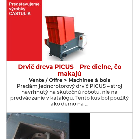
Drvič dreva PICUS – Pre dielne, čo
makajú
Vente / Offre > Machines à bois
Predám jednorotorový drvič PICUS – stroj
navrhnutý na skutočnú robotu, nie na
predvádzanie v katalógu. Tento kus bol použitý
ako demo na …