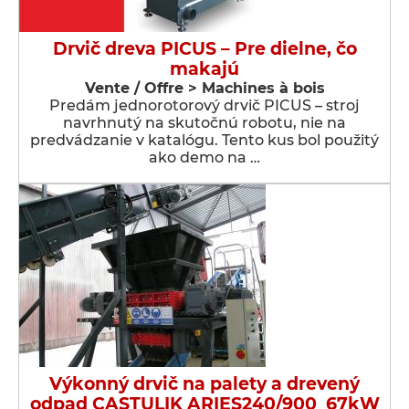
Drvič dreva PICUS – Pre dielne, čo
makajú
Vente / Offre > Machines à bois
Predám jednorotorový drvič PICUS – stroj
navrhnutý na skutočnú robotu, nie na
predvádzanie v katalógu. Tento kus bol použitý
ako demo na …
Výkonný drvič na palety a drevený
odpad CASTULIK ARIES240/900_67kW