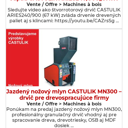
Vente / Offre > Machines à bois
Sledujte video ako štvorrotorový drvič CASTULIK
ARIES240/900 (67 kW) zvláda drvenie drevených
paliet aj s klincami: https://youtu.be/CAZrsSg …
Jazdený nožový mlyn CASTULIK MN300 –
drvič pre drevospracujúce firmy
Vente / Offre > Machines à bois
Ponúkam na predaj jazdený nožový mlyn MN300,
profesionálny granulačný drvič vhodný aj pre
spracovanie dreva, drevotriesky, OSB aj MDF
dosiek …