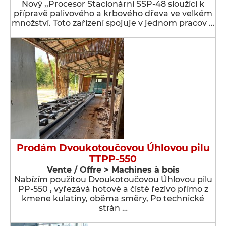
Nový ,,Procesor Stacionární SSP-48 sloužící k
přípravě palivového a krbového dřeva ve velkém
množství. Toto zařízení spojuje v jednom pracov …
Prodám Dvoukotoučovou Úhlovou pilu
TTPP-550
Vente / Offre > Machines à bois
Nabízím použitou Dvoukotoučovou Úhlovou pilu
PP-550 , vyřezává hotové a čisté řezivo přímo z
kmene kulatiny, oběma směry, Po technické
strán …