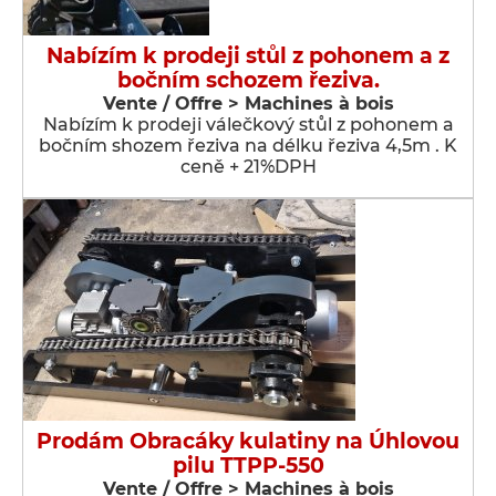
Nabízím k prodeji stůl z pohonem a z
bočním schozem řeziva.
Vente / Offre > Machines à bois
Nabízím k prodeji válečkový stůl z pohonem a
bočním shozem řeziva na délku řeziva 4,5m . K
ceně + 21%DPH
Prodám Obracáky kulatiny na Úhlovou
pilu TTPP-550
Vente / Offre > Machines à bois