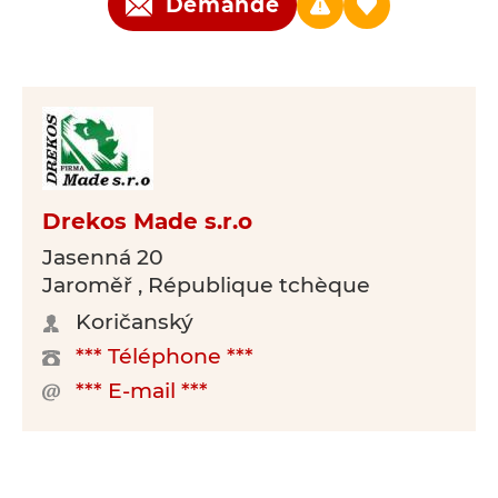
Demande
Drekos Made s.r.o
Jasenná 20
Jaroměř , République tchèque
Koričanský
*** Téléphone ***
*** E-mail ***