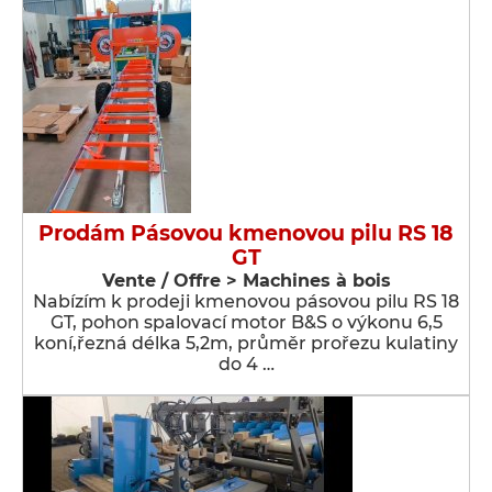
Prodám Pásovou kmenovou pilu RS 18
GT
Vente / Offre > Machines à bois
Nabízím k prodeji kmenovou pásovou pilu RS 18
GT, pohon spalovací motor B&S o výkonu 6,5
koní,řezná délka 5,2m, průměr prořezu kulatiny
do 4 …