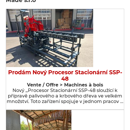
Made s.r.o
Prodám Nový Procesor Stacionární SSP-
48
Vente / Offre > Machines à bois
Nový ,,Procesor Stacionární SSP-48 sloužící k
přípravě palivového a krbového dřeva ve velkém
množství. Toto zařízení spojuje v jednom pracov …