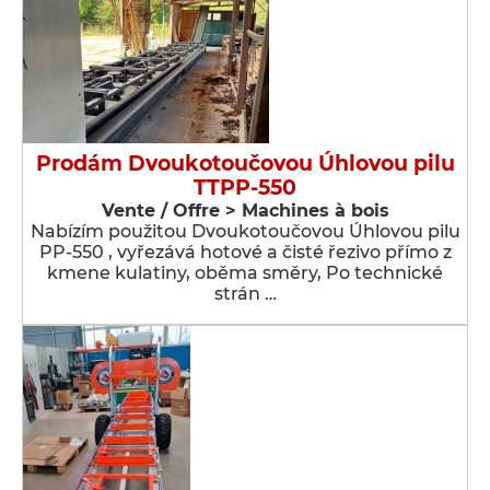
Prodám Dvoukotoučovou Úhlovou pilu
TTPP-550
Vente / Offre > Machines à bois
Nabízím použitou Dvoukotoučovou Úhlovou pilu
PP-550 , vyřezává hotové a čisté řezivo přímo z
kmene kulatiny, oběma směry, Po technické
strán …