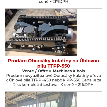
ceně + 21%DPH
Prodám Obracáky kulatiny na Úhlovou
pilu TTPP-550
Vente / Offre > Machines à bois
Prodám nevyužité,nové Obracáky kulatiny dřeva
k Úhlové pile TTPP -450 nebo k PP-550 Cena je za
2 ks kompletní sestava . K ceně + 21%DPH