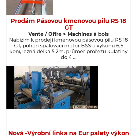
Prodám Pásovou kmenovou pilu RS 18
GT
Vente / Offre > Machines à bois
Nabízím k prodeji kmenovou pásovou pilu RS 18
GT, pohon spalovací motor B&S o výkonu 6,5
koní,řezná délka 5,2m, průměr prořezu kulatiny
do 4 …
Nová -Výrobní linka na Eur palety výkon