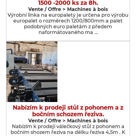
1500 -2000 ks za 8h.
Vente / Offre > Machines à bois
Výrobní linka na europalety je určena pro výrobu
europalet o rozměrech 1200/800mm a palet
podobných euro paletám z předem
naformátovaného ma …
Nabízím k prodeji stůl z pohonem a z
bočním schozem řeziva.
Vente / Offre > Machines à bois
Nabízím k prodeji válečkový stůl z pohonem a
bočním shozem řeziva na délku řeziva 4,5m . K