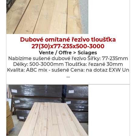
Dubové omítané řezivo tloušťka
27(30)x77-235x500-3000
Vente / Offre > Sciages
Nabízíme sušené dubové řezivo Šířky: 77-235mm
Délky: 500-3000mm Tloušťka: řezané 30mm
Kvalita: ABC mix - sušené Cena: na dotaz EXW Un
…