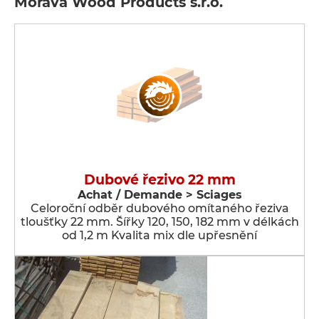
Morava Wood Products s.r.o.
Dubové řezivo 22 mm
Achat / Demande > Sciages
Celoroční odběr dubového omítaného řeziva
tloušťky 22 mm. Šířky 120, 150, 182 mm v délkách
od 1,2 m Kvalita mix dle upřesnění