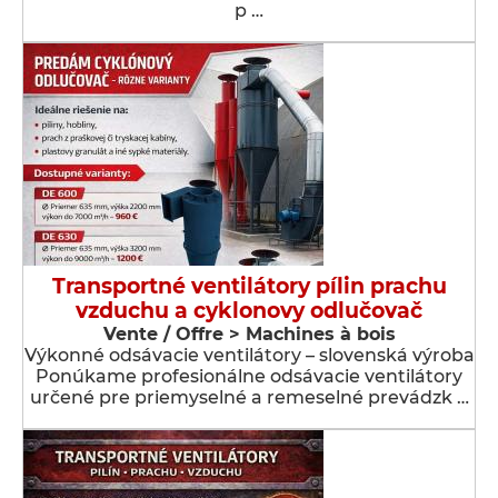
p …
Transportné ventilátory pílin prachu
vzduchu a cyklonovy odlučovač
Vente / Offre > Machines à bois
Výkonné odsávacie ventilátory – slovenská výroba
Ponúkame profesionálne odsávacie ventilátory
určené pre priemyselné a remeselné prevádzk …