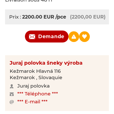
Prix :
2200.00
EUR
/pce
(2200,00 EUR)
Demande
Juraj polovka šneky výroba
Kežmarok Hlavná 116
Kežmarok , Slovaquie
Juraj polovka
*** Téléphone ***
*** E-mail ***