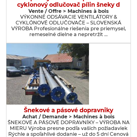
cyklonový odlučovač pílin šneky d
Vente / Offre > Machines à bois
VÝKONNÉ ODSÁVACIE VENTILÁTORY &
CYKLÓNOVÉ ODLUČOVAČE – SLOVENSKÁ
VÝROBA Profesionálne riešenia pre priemysel,
remeselné dielne a nepretržit …
Šnekové a pásové dopravniky
Achat / Demande > Machines à bois
ŠNEKOVÉ A PÁSOVÉ DOPRAVNÍKY – VÝROBA NA
MIERU Výroba presne podľa vašich požiadaviek
Rýchle a spoľahlivé dodanie – už do 5 dní Cenová