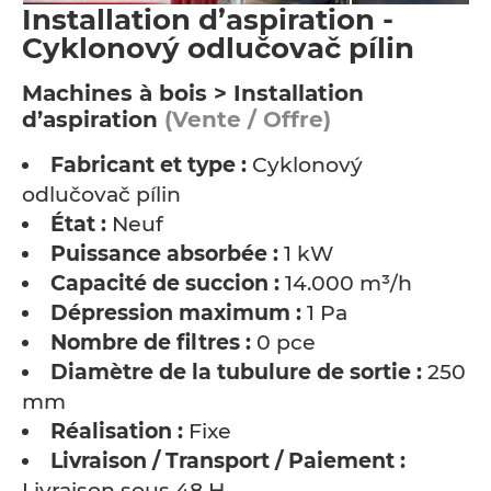
Installation d’aspiration -
Cyklonový odlučovač pílin
Machines à bois > Installation
d’aspiration
(Vente / Offre)
Fabricant et type :
Cyklonový
odlučovač pílin
État :
Neuf
Puissance absorbée :
1 kW
Capacité de succion :
14.000 m³/h
Dépression maximum :
1 Pa
Nombre de filtres :
0 pce
Diamètre de la tubulure de sortie :
250
mm
Réalisation :
Fixe
Livraison / Transport / Paiement :
Livraison sous 48 H