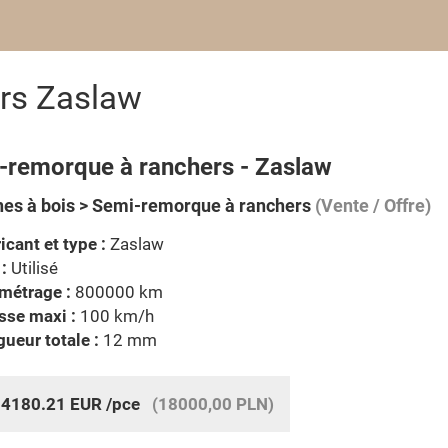
rs Zaslaw
-remorque à ranchers - Zaslaw
es à bois > Semi-remorque à ranchers
(Vente / Offre)
icant et type :
Zaslaw
 :
Utilisé
métrage :
800000 km
sse maxi :
100 km/h
ueur totale :
12 mm
:
4180.21
EUR
/pce
(18000,00 PLN)