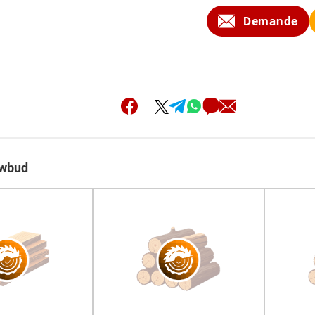
Demande
ewbud