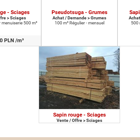
ge - Sciages
Pseudotsuga - Grumes
Sapi
ffre > Sciages
Achat / Demande > Grumes
Achat
r menuiserie 500 m³
100 m³ Régulier - mensuel
500 
0 PLN /m³
Sapin rouge - Sciages
Vente / Offre > Sciages