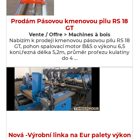
Prodám Pásovou kmenovou pilu RS 18
GT
Vente / Offre > Machines à bois
Nabízím k prodeji kmenovou pásovou pilu RS 18
GT, pohon spalovací motor B&S o výkonu 6,5
koní,řezná délka 5,2m, průměr prořezu kulatiny
do 4 …
Nová -Výrobní linka na Eur palety výkon