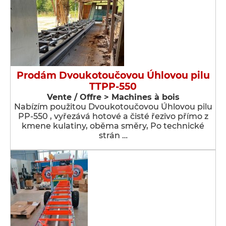
Prodám Dvoukotoučovou Úhlovou pilu
TTPP-550
Vente / Offre > Machines à bois
Nabízím použitou Dvoukotoučovou Úhlovou pilu
PP-550 , vyřezává hotové a čisté řezivo přímo z
kmene kulatiny, oběma směry, Po technické
strán …