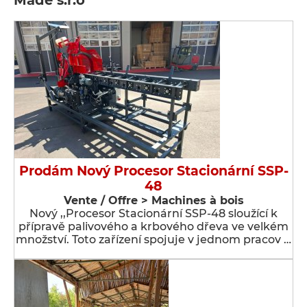
Made s.r.o
Prodám Nový Procesor Stacionární SSP-
48
Vente / Offre > Machines à bois
Nový ,,Procesor Stacionární SSP-48 sloužící k
přípravě palivového a krbového dřeva ve velkém
množství. Toto zařízení spojuje v jednom pracov …