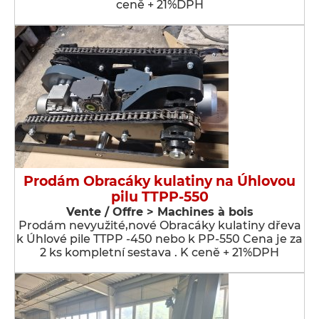
ceně + 21%DPH
Prodám Obracáky kulatiny na Úhlovou
pilu TTPP-550
Vente / Offre > Machines à bois
Prodám nevyužité,nové Obracáky kulatiny dřeva
k Úhlové pile TTPP -450 nebo k PP-550 Cena je za
2 ks kompletní sestava . K ceně + 21%DPH