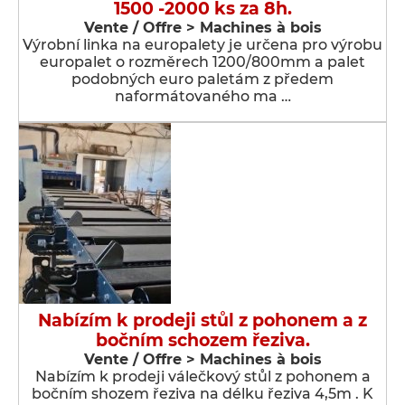
1500 -2000 ks za 8h.
Vente / Offre > Machines à bois
Výrobní linka na europalety je určena pro výrobu
europalet o rozměrech 1200/800mm a palet
podobných euro paletám z předem
naformátovaného ma …
Nabízím k prodeji stůl z pohonem a z
bočním schozem řeziva.
Vente / Offre > Machines à bois
Nabízím k prodeji válečkový stůl z pohonem a
bočním shozem řeziva na délku řeziva 4,5m . K