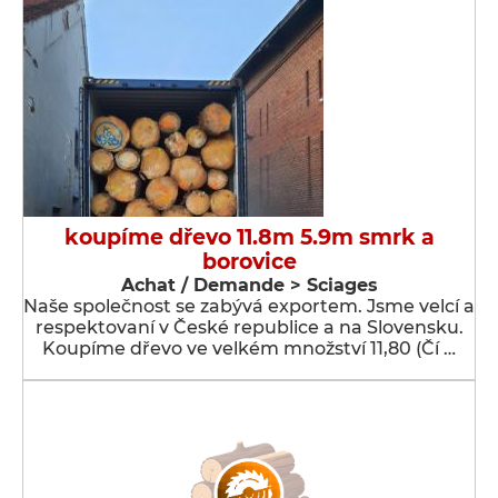
koupíme dřevo 11.8m 5.9m smrk a
borovice
Achat / Demande > Sciages
Naše společnost se zabývá exportem. Jsme velcí a
respektovaní v České republice a na Slovensku.
Koupíme dřevo ve velkém množství 11,80 (Čí …