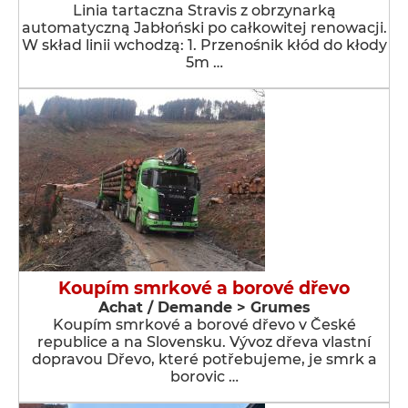
Linia tartaczna Stravis z obrzynarką
automatyczną Jabłoński po całkowitej renowacji.
W skład linii wchodzą: 1. Przenośnik kłód do kłody
5m …
Koupím smrkové a borové dřevo
Achat / Demande > Grumes
Koupím smrkové a borové dřevo v České
republice a na Slovensku. Vývoz dřeva vlastní
dopravou Dřevo, které potřebujeme, je smrk a
borovic …