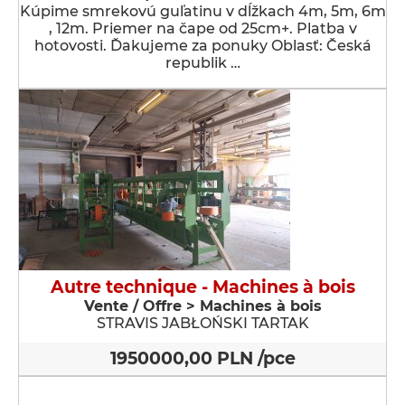
Kúpime smrekovú guľatinu v dĺžkach 4m, 5m, 6m
, 12m. Priemer na čape od 25cm+. Platba v
hotovosti. Ďakujeme za ponuky Oblasť: Česká
republik …
Autre technique - Machines à bois
Vente / Offre > Machines à bois
STRAVIS JABŁOŃSKI TARTAK
1950000,00 PLN /pce