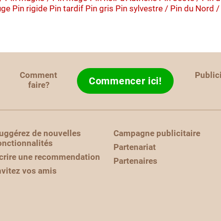
uge
Pin rigide
Pin tardif
Pin gris
Pin sylvestre / Pin du Nord /
Comment
Public
Commencer ici!
faire?
uggérez de nouvelles
Campagne publicitaire
onctionnalités
Partenariat
crire une recommendation
Partenaires
nvitez vos amis