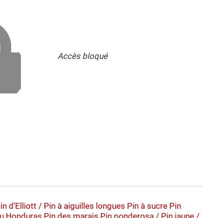
Accès bloqué
in d’Elliott / Pin à aiguilles longues
Pin à sucre
Pin
du Honduras
Pin des marais
Pin ponderosa / Pin jaune /