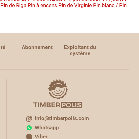
 Pin de Riga
Pin à encens
Pin de Virginie
Pin blanc / Pin
ité
Abonnement
Exploitant du
système
info@timberpolis.com
Whatsapp
Viber