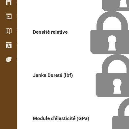
Gestion du stock
Schowroom vidéo
Catalogues / Brochures
Densité relative
Vocabulaire
Espèces de bois
Janka Dureté (lbf)
Module d'élasticité (GPa)