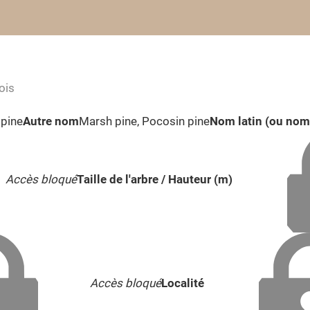
ois
pine
Autre nom
Marsh pine, Pocosin pine
Nom latin (ou nom 
Accès bloqué
Taille de l'arbre / Hauteur (m)
Accès bloqué
Localité