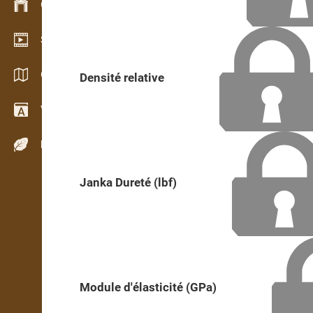
Gestion du stock
Schowroom vidéo
Catalogues / Brochures
Densité relative
Vocabulaire
Espèces de bois
Janka Dureté (lbf)
Module d'élasticité (GPa)