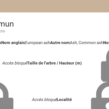
mmun
ois
n
Nom anglais
European ash
Autre nom
Ash, Common ash
Nom
Accès bloqué
Taille de l'arbre / Hauteur (m)
Accès bloqué
Localité