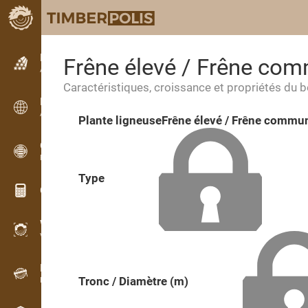
Petites annonces
Frêne élevé / Frêne co
Annonces texte
Caractéristiques, croissance et propriétés du b
Petites annonces
Annonces internationales
Plante ligneuse
Frêne élevé / Frêne commu
OPTI-TIMB
Plans de débit
Type
Calculateurs pour le bois
WoodProfi
Volume de bois avec IA
Enregistreur
Tronc / Diamètre (m)
Inventaire du bois sur le terrain