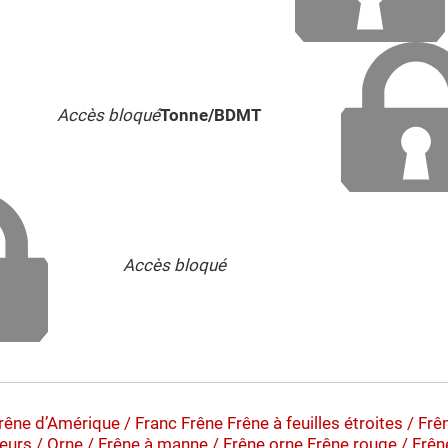
Accès bloqué
Tonne/BDMT
Accès bloqué
Frêne d’Amérique / Franc Frêne
Frêne à feuilles étroites / Fr
leurs / Orne / Frêne à manne / Frêne orne
Frêne rouge / Frên