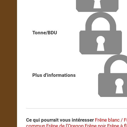
Tonne/BDU
Plus d'informations
Ce qui pourrait vous intéresser
Frêne blanc / 
commun
Frêne de l’Oregon
Frêne noir
Frêne à f