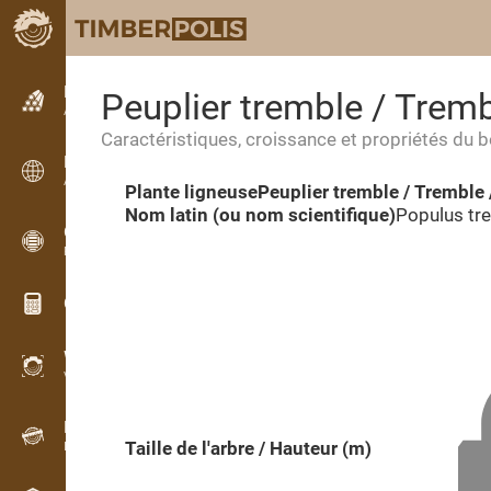
Petites annonces
Peuplier tremble / Trem
Annonces texte
Caractéristiques, croissance et propriétés du b
Petites annonces
Annonces internationales
Plante ligneuse
Peuplier tremble / Tremble
Nom latin (ou nom scientifique)
Populus tr
OPTI-TIMB
Plans de débit
Calculateurs pour le bois
WoodProfi
Volume de bois avec IA
Enregistreur
Taille de l'arbre / Hauteur (m)
Inventaire du bois sur le terrain