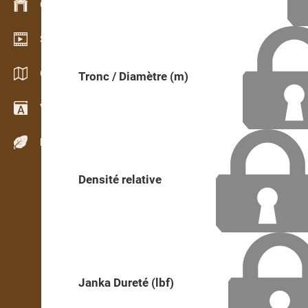
Gestion du stock
Schowroom vidéo
Catalogues / Brochures
Tronc / Diamètre (m)
Vocabulaire
Espèces de bois
Densité relative
Janka Dureté (lbf)