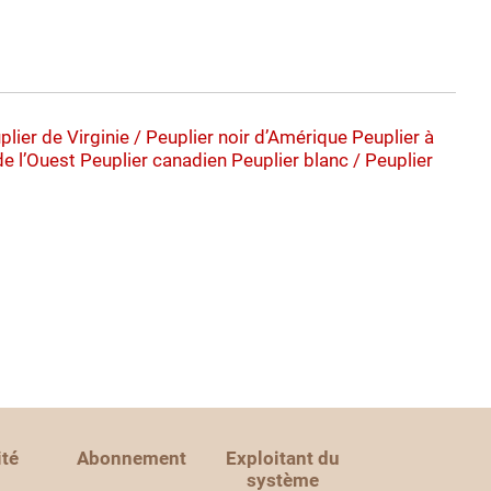
uplier de Virginie / Peuplier noir d’Amérique
Peuplier à
de l’Ouest
Peuplier canadien
Peuplier blanc / Peuplier
ité
Abonnement
Exploitant du
système