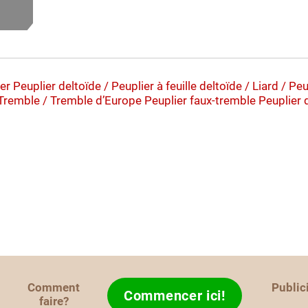
er
Peuplier deltoïde / Peuplier à feuille deltoïde / Liard / Pe
 Tremble / Tremble d’Europe
Peuplier faux-tremble
Peuplier 
Comment
Public
Commencer ici!
faire?