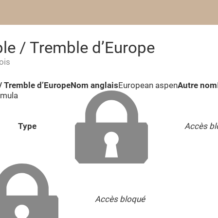
ble / Tremble d’Europe
ois
 / Tremble d’Europe
Nom anglais
European aspen
Autre nom
emula
Type
Accès bl
Accès bloqué