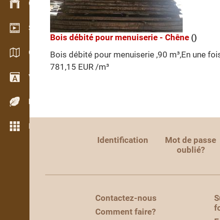
Gestion du stock
Schowroom vidéo
Bois débité pour menuiserie - Chêne
()
Catalogues / Brochures
Bois débité pour menuiserie ,90 m³,En une fois
781,15 EUR /m³
Vocabulaire
Espèces de bois
Plus de fonctions
Identification
Mot de passe
oublié?
Contactez-nous
S
f
Comment faire?