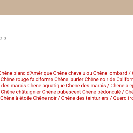
ois
Chêne blanc d’Amérique
Chêne chevelu ou Chêne lombard / 
Chêne rouge falciforme
Chêne laurier
Chêne noir de Califor
 des marais
Chêne aquatique
Chêne des marais / Chêne à é
Chêne châtaignier
Chêne pubescent
Chêne pédonculé / Chên
 Chêne à étoile
Chêne noir / Chêne des teinturiers / Quercitr