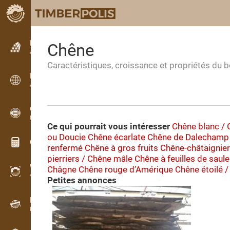
Petites annonces
Chêne
Annonces texte
Caractéristiques, croissance et propriétés du b
Petites annonces
Annonces internationales
OPTI-TIMB
Plans de débit
Ce qui pourrait vous intéresser
Chêne blanc / 
ou Doucie
Chêne écarlate
Chêne de Dalechamp
Calculateurs pour le bois
renfermé
Chêne à gros fruits
Chêne-châtaignier
pierriers / Chêne mâle
Chêne à feuilles de saule
WoodProfi
Châgne
Chêne rouge d’Amérique
Chêne étoilé /
Volume de bois avec IA
Petites annonces
Enregistreur
Inventaire du bois sur le terrain