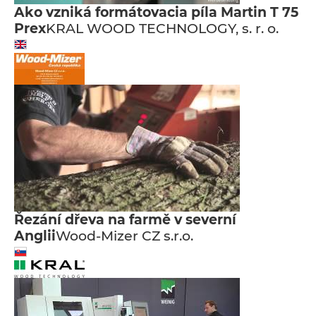
Ako vzniká formátovacia píla Martin T 75
Prex
KRAL WOOD TECHNOLOGY, s. r. o.
Řezání dřeva na farmě v severní
Anglii
Wood-Mizer CZ s.r.o.