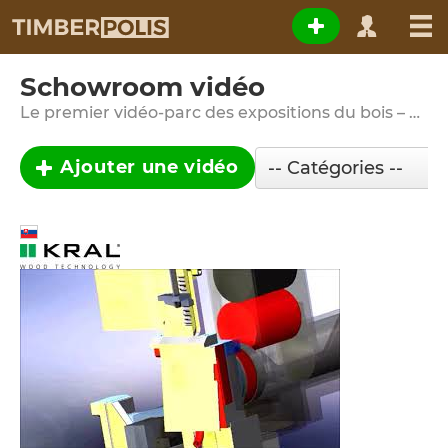
Schowroom vidéo
Le premier vidéo-parc des expositions du bois – parfois, ça vaut la peine de voir quelque chose au moins une fois …
Ajouter une vidéo