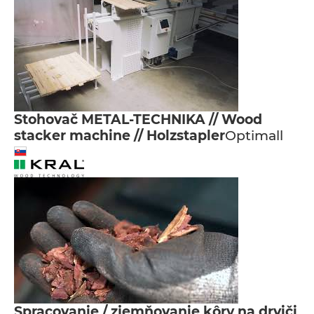
Stohovač METAL-TECHNIKA // Wood
stacker machine // Holzstapler
Optimall
Spracovanie / zjemňovanie kôry na drviči