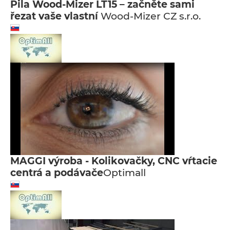
Pila Wood-Mizer LT15 – začněte sami
řezat vaše vlastní
Wood-Mizer CZ s.r.o.
MAGGI výroba - Kolikovačky, CNC vŕtacie
centrá a podávače
Optimall