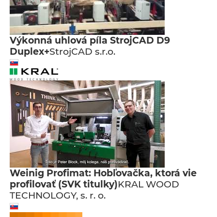
Výkonná uhlová píla StrojCAD D9
Duplex+
StrojCAD s.r.o.
Weinig Profimat: Hobľovačka, ktorá vie
profilovať (SVK titulky)
KRAL WOOD
TECHNOLOGY, s. r. o.