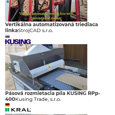
Vertikálna automatizovaná triediaca
linka
StrojCAD s.r.o.
Pásová rozmietacia píla KUSING RPp-
400
Kusing Trade, s.r.o.