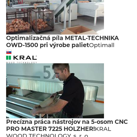
Optimalizačná píla METAL-TECHNIKA
OWD-1500 pri výrobe paliet
Optimall
Precízna práca nástrojov na 5-osom CNC
PRO MASTER 7225 HOLZHER!
KRAL
WOOD TECHNOLOGY, s. r. o.