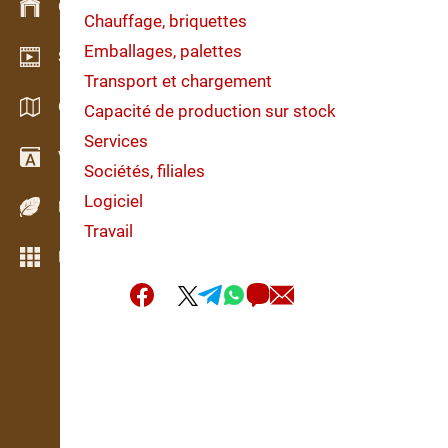
Gestion du stock
Chauffage, briquettes
Emballages, palettes
Schowroom vidéo
Transport et chargement
Catalogues / Brochures
Capacité de production sur stock
Services
Vocabulaire
Sociétés, filiales
Logiciel
Espèces de bois
Travail
Plus de fonctions