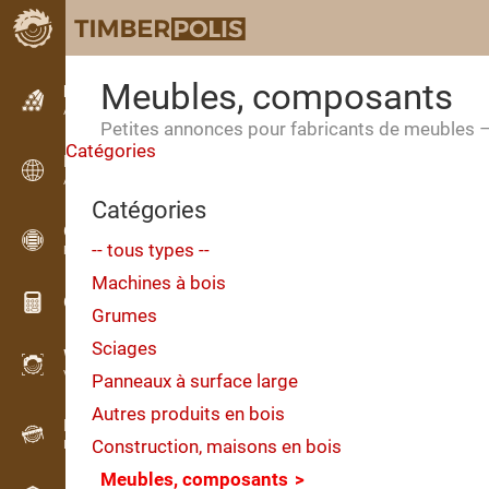
Meubles, composants
Petites annonces
Annonces texte
Petites annonces pour fabricants de meubles –
Catégories
Petites annonces
Annonces internationales
Catégories
OPTI-TIMB
-- tous types --
Plans de débit
Machines à bois
Calculateurs pour le bois
Grumes
Sciages
WoodProfi
Volume de bois avec IA
Panneaux à surface large
Autres produits en bois
Enregistreur
Construction, maisons en bois
Inventaire du bois sur le terrain
Meubles, composants