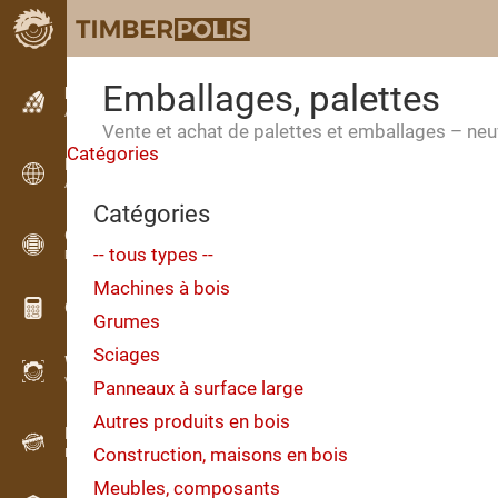
Emballages, palettes
Petites annonces
Annonces texte
Vente et achat de palettes et emballages – ne
Catégories
Petites annonces
Annonces internationales
Catégories
OPTI-TIMB
-- tous types --
Plans de débit
Machines à bois
Calculateurs pour le bois
Grumes
Sciages
WoodProfi
Volume de bois avec IA
Panneaux à surface large
Autres produits en bois
Enregistreur
Construction, maisons en bois
Inventaire du bois sur le terrain
Meubles, composants