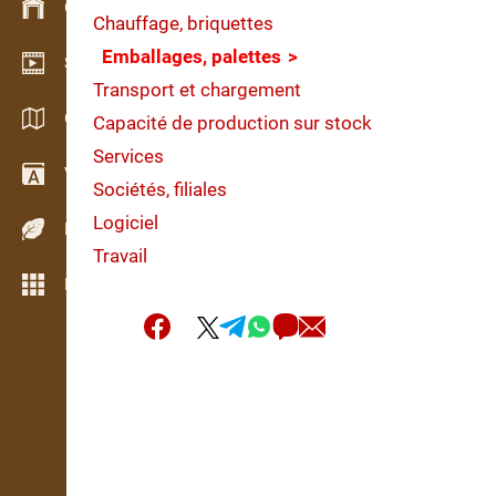
Gestion du stock
Chauffage, briquettes
Emballages, palettes
Schowroom vidéo
Transport et chargement
Catalogues / Brochures
Capacité de production sur stock
Services
Vocabulaire
Sociétés, filiales
Logiciel
Espèces de bois
Travail
Plus de fonctions