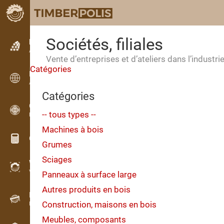
Sociétés, filiales
Petites annonces
Annonces texte
Vente d’entreprises et d’ateliers dans l’industr
Catégories
Petites annonces
Annonces internationales
Catégories
OPTI-TIMB
-- tous types --
Plans de débit
Machines à bois
Calculateurs pour le bois
Grumes
Sciages
WoodProfi
Volume de bois avec IA
Panneaux à surface large
Autres produits en bois
Enregistreur
Construction, maisons en bois
Inventaire du bois sur le terrain
Meubles, composants