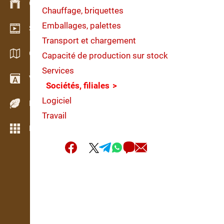
Gestion du stock
Chauffage, briquettes
Emballages, palettes
Schowroom vidéo
Transport et chargement
Catalogues / Brochures
Capacité de production sur stock
Services
Vocabulaire
Sociétés, filiales
Logiciel
Espèces de bois
Travail
Plus de fonctions