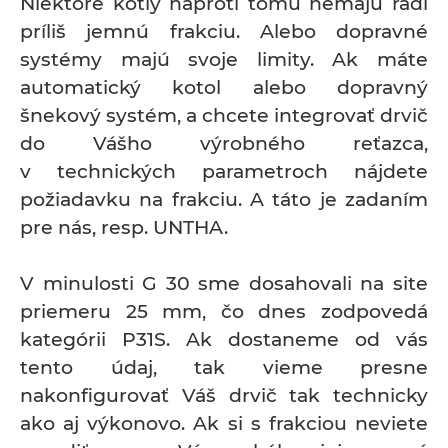
Niektoré kotly naproti tomu nemajú radi
príliš jemnú frakciu. Alebo dopravné
systémy majú svoje limity. Ak máte
automatický kotol alebo dopravný
šnekový systém, a chcete integrovať drvič
do Vášho výrobného reťazca,
v technických parametroch nájdete
požiadavku na frakciu. A táto je zadaním
pre nás, resp. UNTHA.
V minulosti G 30 sme dosahovali na site
priemeru 25 mm, čo dnes zodpovedá
kategórii P31S. Ak dostaneme od vás
tento údaj, tak vieme presne
nakonfigurovať Váš drvič tak technicky
ako aj výkonovo. Ak si s frakciou neviete