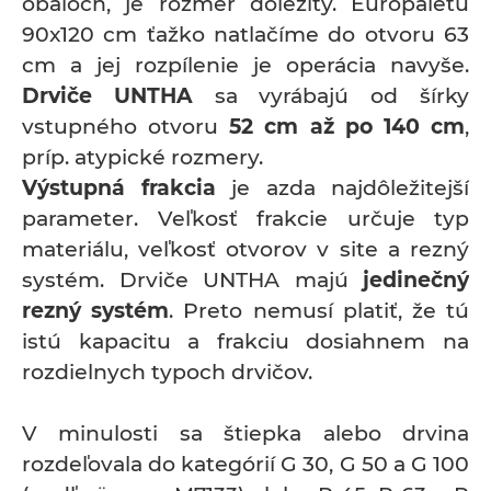
obaloch, je rozmer dôležitý. Europaletu
90x120 cm ťažko natlačíme do otvoru 63
cm a jej rozpílenie je operácia navyše.
Drviče UNTHA
sa vyrábajú od šírky
vstupného otvoru
52 cm až po 140 cm
,
príp. atypické rozmery.
Výstupná frakcia
je azda najdôležitejší
parameter. Veľkosť frakcie určuje typ
materiálu, veľkosť otvorov v site a rezný
systém. Drviče UNTHA majú
jedinečný
rezný systém
. Preto nemusí platiť, že tú
istú kapacitu a frakciu dosiahnem na
rozdielnych typoch drvičov.
V minulosti sa štiepka alebo drvina
rozdeľovala do kategórií G 30, G 50 a G 100