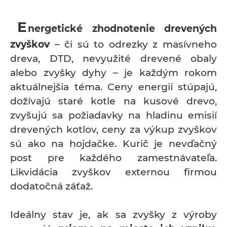
E
nergetické zhodnotenie drevených
zvyškov
– či sú to odrezky z masívneho
dreva, DTD, nevyužité drevené obaly
alebo zvyšky dyhy – je každým rokom
aktuálnejšia téma. Ceny energií stúpajú,
dožívajú staré kotle na kusové drevo,
zvyšujú sa požiadavky na hladinu emisií
drevených kotlov, ceny za výkup zvyškov
sú ako na hojdačke. Kurič je nevďačný
post pre každého zamestnávateľa.
Likvidácia zvyškov externou firmou
dodatočná záťaž.
Ideálny stav je, ak sa zvyšky z výroby