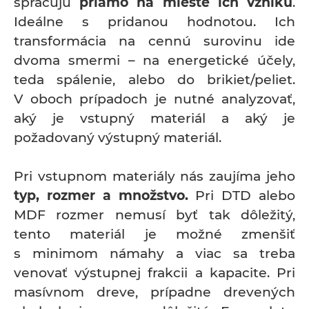
spracujú
priamo na mieste ich vzniku
.
Ideálne s pridanou hodnotou. Ich
transformácia na cennú surovinu ide
dvoma smermi – na energetické účely,
teda spálenie, alebo do brikiet/peliet.
V oboch prípadoch je nutné analyzovať,
aký je vstupný materiál a aký je
požadovaný výstupný materiál.
Pri vstupnom materiály nás zaujíma jeho
typ, rozmer a množstvo.
Pri DTD alebo
MDF rozmer nemusí byť tak dôležitý,
tento materiál je možné zmenšiť
s minimom námahy a viac sa treba
venovať výstupnej frakcii a kapacite. Pri
masívnom dreve, prípadne drevených