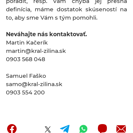
poradiť, resp. Vám chýba jej presná
definícia, máme dostatok skúseností na
to, aby sme Vám s tým pomohli.
Neváhajte nás kontaktovať.
Martin Kačerík
martin@kral-zilina.sk
0903 568 048
Samuel Faško
samo@kral-zilina.sk
0903 554 200