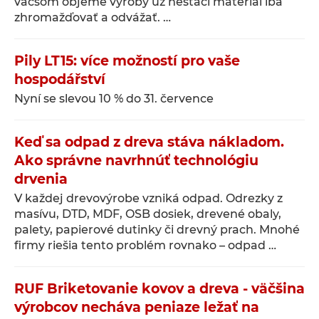
väčšom objeme výroby už nestačí materiál iba
zhromažďovať a odvážať. …
Pily LT15: více možností pro vaše
hospodářství
Nyní se slevou 10 % do 31. července
Keď sa odpad z dreva stáva nákladom.
Ako správne navrhnúť technológiu
drvenia
V každej drevovýrobe vzniká odpad. Odrezky z
masívu, DTD, MDF, OSB dosiek, drevené obaly,
palety, papierové dutinky či drevný prach. Mnohé
firmy riešia tento problém rovnako – odpad …
RUF Briketovanie kovov a dreva - väčšina
výrobcov necháva peniaze ležať na