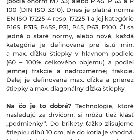
(podľa önorm M7133) alebo P 45, P 63 a P
100 (DIN ISO 3310). Dnes je platná norma
EN ISO 17225-4 resp. 17225-1 a jej kategórie
P16S, P31S, P45S, P31, P45, P63, P100. Či sa
jedná o staré normy, alebo nové, každá
kategória je definovaná pre istú min.
a max. dĺžku štiepky v hlavnom podiele
(60 – 100% celkového objemu) a podiel
jemnej frakcie a nadrozmernej frakcie.
Ďalej je definovaná max. dĺžka a prierez
štiepky a max. diagonálny dĺžka štiepky.
Na čo je to dobré?
Technológie, ktoré
nasledujú za drvičom, si môžu tiež klásť
„podmienky“. Do brikety ťažko zlisujeme
štiepku dlhú 10 cm, ale do kotla je vhodná.