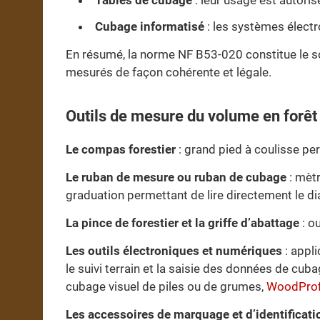
Tables de cubage
: leur usage est autoris
Cubage informatisé
: les systèmes électr
En résumé, la norme NF B53-020 constitue le so
mesurés de façon cohérente et légale.
Outils de mesure du volume en forêt
Le compas forestier
: grand pied à coulisse pe
Le ruban de mesure ou ruban de cubage
: mètr
graduation permettant de lire directement le di
La pince de forestier et la griffe d’abattage
: o
Les outils électroniques et numériques
: appli
le suivi terrain et la saisie des données de cub
cubage visuel de piles ou de grumes,
WoodProf
Les accessoires de marquage et d’identificati