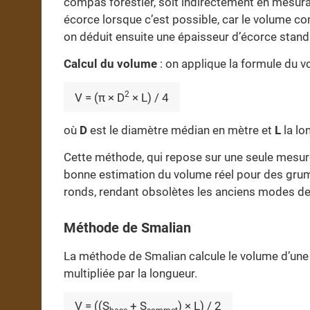
compas forestier, soit indirectement en mesura
écorce lorsque c’est possible, car le volume co
on déduit ensuite une épaisseur d’écorce stand
Calcul du volume
: on applique la formule du v
2
V = (π × D
× L) / 4
où
D
est le diamètre médian en mètre et
L
la lo
Cette méthode, qui repose sur une seule mesure
bonne estimation du volume réel pour des grum
ronds, rendant obsolètes les anciens modes de
Méthode de Smalian
La méthode de Smalian calcule le volume d’une g
multipliée par la longueur.
V = ((S
+ S
) × L) / 2