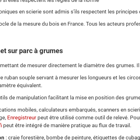
é si elles respectent les règles de la norme
oniques en scierie sont admis s’ils respectent les principes
cle de la mesure du bois en France. Tous les acteurs profes
 et sur parc à grumes
rmettant de mesurer directement le diamètre des grumes. Il e
e ruban souple servant à mesurer les longueurs et les cir
amètre équivalent.
utils de manipulation facilitant la mise en position des grum
cations mobiles, calculateurs embarqués, scanners en scierie
age,
Enregistreur
peut être utilisé comme outil de relevé. Pour
i
peut être intégré de manière pratique au flux de travail.
on
: craie forestière, bombe de peinture, étiquettes de cuba