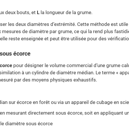
ux deux bouts, et
L
la longueur de la grume.
tiliser les deux diamètres d’extrémité. Cette méthode est ut
 mesures de diamètre par grume, ce qui la rend plus fastidieu
elle reste enseignée et peut être utilisée pour des vérificati
 sous écorce
corce
pour désigner le volume commercial d’une grume calcul
milation à un cylindre de diamètre médian. Le terme « appar
mesuré par des moyens physiques exhaustifs.
an sur écorce en forêt ou via un appareil de cubage en scie
 en mesurant directement sous écorce, soit en appliquant u
c le diamètre sous écorce