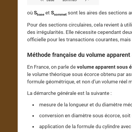
base
sommet
où
S
et
S
sont les aires des sections a
base
sommet
Pour des sections circulaires, cela revient à u
des irrégularités. Elle nécessite cependant deux
officielle pour les transactions courantes, mais 
Méthode française du volume apparent
En France, on parle de
volume apparent sous é
le volume théorique sous écorce obtenu par assi
formule géométrique, et non d’un volume réel 
La démarche générale est la suivante :
mesure de la longueur et du diamètre médi
conversion en diamètre sous écorce, soit
application de la formule du cylindre ave