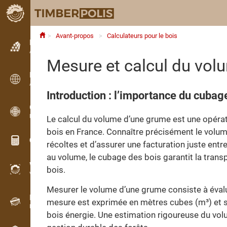
Avant-propos
Calculateurs pour le bois
Petites annonces
Annonces texte
Mesure et calcul du vol
Petites annonces
Annonces internationales
Introduction : l’importance du cubag
OPTI-TIMB
Plans de débit
Le calcul du volume d’une grume est une opérat
bois en France. Connaître précisément le volum
Calculateurs pour le bois
récoltes et d’assurer une facturation juste ent
au volume, le cubage des bois garantit la transp
WoodProfi
bois.
Volume de bois avec IA
Mesurer le volume d’une grume consiste à évalu
Enregistreur
mesure est exprimée en mètres cubes (m³) et s
Inventaire du bois sur le terrain
bois énergie. Une estimation rigoureuse du vol