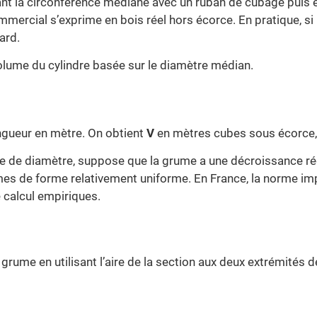
nt la circonférence médiane avec un ruban de cubage puis en
mmercial s’exprime en bois réel hors écorce. En pratique, s
ard.
olume du cylindre basée sur le diamètre médian.
ngueur en mètre. On obtient
V
en mètres cubes sous écorce, 
 de diamètre, suppose que la grume a une décroissance régul
es de forme relativement uniforme. En France, la norme imp
 calcul empiriques.
rume en utilisant l’aire de la section aux deux extrémités d