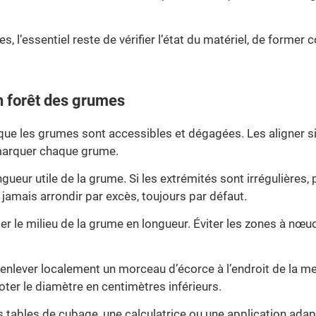
s, l’essentiel reste de vérifier l’état du matériel, de former
n forêt des grumes
que les grumes sont accessibles et dégagées. Les aligner si 
marquer chaque grume.
gueur utile de la grume. Si les extrémités sont irrégulières,
 jamais arrondir par excès, toujours par défaut.
iser le milieu de la grume en longueur. Éviter les zones à 
 enlever localement un morceau d’écorce à l’endroit de la mes
ter le diamètre en centimètres inférieurs.
es tables de cubage, une calculatrice ou une application adapt