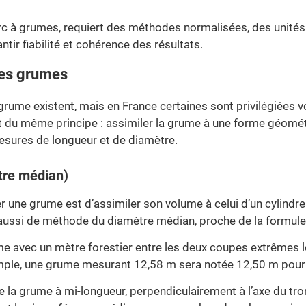
arc à grumes, requiert des méthodes normalisées, des unité
tir fiabilité et cohérence des résultats.
des grumes
rume existent, mais en France certaines sont privilégiées v
t du même principe : assimiler la grume à une forme géomé
esures de longueur et de diamètre.
tre médian)
r une grume est d’assimiler son volume à celui d’un cylindr
 aussi de méthode du diamètre médian, proche de la formule
me avec un mètre forestier entre les deux coupes extrêmes 
xemple, une grume mesurant 12,58 m sera notée 12,50 m pour
 la grume à mi-longueur, perpendiculairement à l’axe du tro