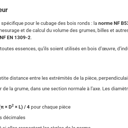
eur
spécifique pour le cubage des bois ronds : la
norme NF B5
esurage et de calcul du volume des grumes, billes et autres 
NF EN 1309-2
.
outes essences, qu’ils soient utilisés en bois d’œuvre, d’ind
etite distance entre les extrémités de la pièce, perpendicula
ur de la grume, dans une section normale à l’axe. Les diamè
2
(π × D
× L) / 4
pour chaque pièce
is décimales