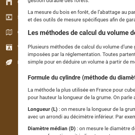
gestion durable des forêts.
Gestion du stock
La mesure du bois en forêt, de l’abattage au p
Schowroom vidéo
et des outils de mesure spécifiques afin de garan
Les méthodes de calcul du volume 
Catalogues / Brochures
Plusieurs méthodes de calcul du volume d’une g
Vocabulaire
imposées par la réglementation. Toutes parten
simple pour en déduire un volume à partir de m
Espèces de bois
Formule du cylindre (méthode du diamè
La méthode la plus utilisée en France pour cube
pour hauteur la longueur de la grume. On parle
Longueur (L)
: on mesure la longueur de la gru
avec un arrondi au décimètre inférieur. Par e
Diamètre médian (D)
: on mesure le diamètre de