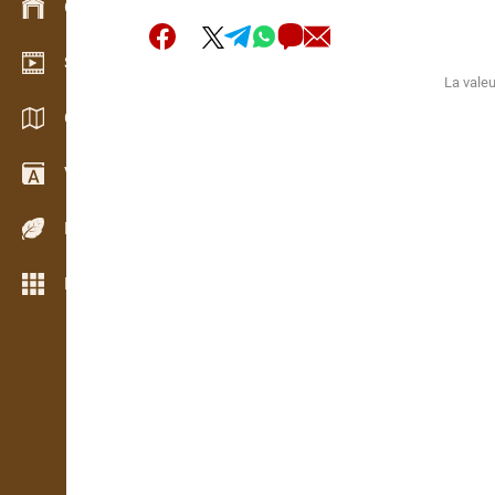
Gestion du stock
Schowroom vidéo
La valeu
Catalogues / Brochures
Vocabulaire
Espèces de bois
Plus de fonctions