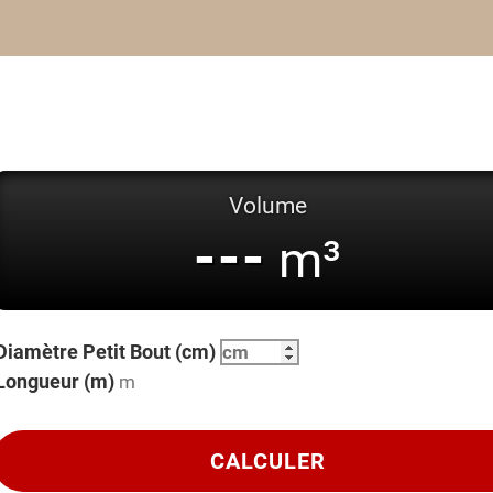
Volume
---
m³
Diamètre Petit Bout (cm)
Longueur (m)
CALCULER