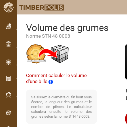
Petites annonces
Volume des grumes
Annonces texte
Norme STN 48 0008
Petites annonces
Annonces internationales
OPTI-TIMB
Plans de débit
Comment calculer le volume
Calculateurs pour le bois
d'une bille
WoodProfi
Saisissez le diamètre du fin bout sous
Volume de bois avec IA
écorce, la longueur des grumes et le
nombre de pièces. Le calculateur
Enregistreur
calculera ensuite le volume des
Inventaire du bois sur le terrain
grumes selon la norme STN 48 0008.