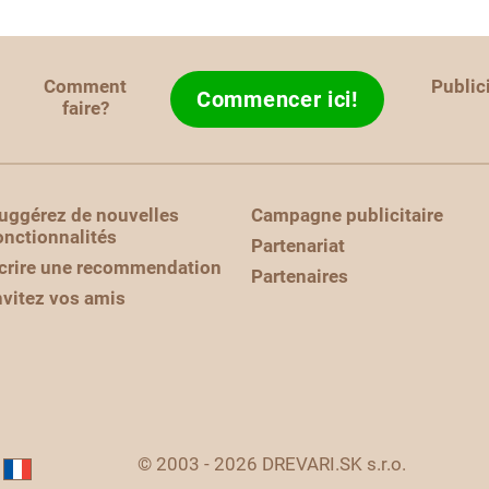
Comment
Public
Commencer ici!
faire?
uggérez de nouvelles
Campagne publicitaire
onctionnalités
Partenariat
crire une recommendation
Partenaires
nvitez vos amis
© 2003 - 2026 DREVARI.SK s.r.o.