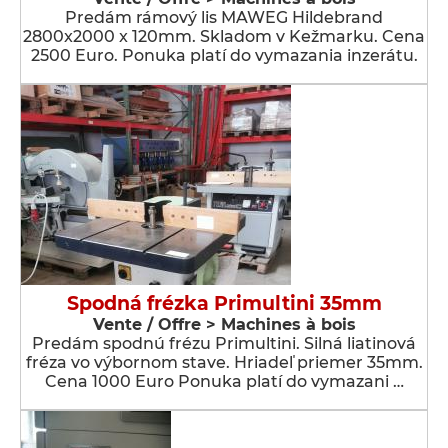
Predám rámový lis MAWEG Hildebrand
2800x2000 x 120mm. Skladom v Kežmarku. Cena
2500 Euro. Ponuka platí do vymazania inzerátu.
Spodná frézka Primultini 35mm
Vente / Offre > Machines à bois
Predám spodnú frézu Primultini. Silná liatinová
fréza vo výbornom stave. Hriadeľ priemer 35mm.
Cena 1000 Euro Ponuka platí do vymazani …