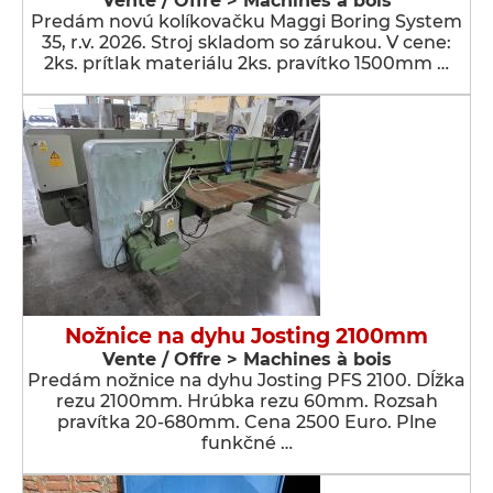
Vente / Offre > Machines à bois
Predám novú kolíkovačku Maggi Boring System
35, r.v. 2026. Stroj skladom so zárukou. V cene:
2ks. prítlak materiálu 2ks. pravítko 1500mm …
Nožnice na dyhu Josting 2100mm
Vente / Offre > Machines à bois
Predám nožnice na dyhu Josting PFS 2100. Dĺžka
rezu 2100mm. Hrúbka rezu 60mm. Rozsah
pravítka 20-680mm. Cena 2500 Euro. Plne
funkčné …