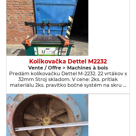
Kolikovačka Dettel M2232
Vente / Offre > Machines à bois
Predám kolíkovačku Dettel M-2232. 22 vrtákov x
32mm Stroj skladom. V cene: 2ks. prítlak
materiálu 2ks. pravítko bočné systém na skru …