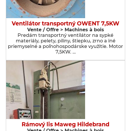
Ventilátor transportný OWENT 7,5KW
Vente / Offre > Machines à bois
Predám transportný ventilátor na sypké
materiály, pelety, piliny, štiepku, zrno a iné
priemyselné a poľnohospodárske využitie. Motor
7,5KW. …
Rámový lis Maweg Hildebrand
Vente / Offre > Machines à bois