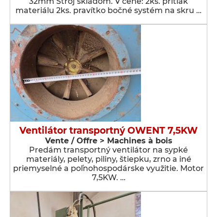
32mm Stroj skladom. V cene: 2ks. prítlak
materiálu 2ks. pravítko bočné systém na skru …
Ventilátor transportný OWENT 7,5KW
Vente / Offre > Machines à bois
Predám transportný ventilátor na sypké
materiály, pelety, piliny, štiepku, zrno a iné
priemyselné a poľnohospodárske využitie. Motor
7,5KW. …