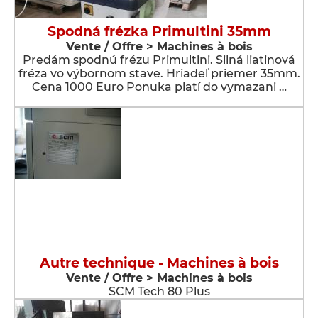
Spodná frézka Primultini 35mm
Vente / Offre > Machines à bois
Predám spodnú frézu Primultini. Silná liatinová
fréza vo výbornom stave. Hriadeľ priemer 35mm.
Cena 1000 Euro Ponuka platí do vymazani …
Autre technique - Machines à bois
Vente / Offre > Machines à bois
SCM Tech 80 Plus