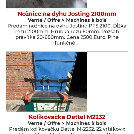
Nožnice na dyhu Josting 2100mm
Vente / Offre > Machines à bois
Predám nožnice na dyhu Josting PFS 2100. Dĺžka
rezu 2100mm. Hrúbka rezu 60mm. Rozsah
pravítka 20-680mm. Cena 2500 Euro. Plne
funkčné …
Kolikovačka Dettel M2232
Vente / Offre > Machines à bois
Predám kolíkovačku Dettel M-2232. 22 vrtákov x