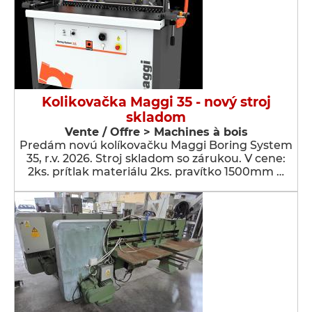
Kolikovačka Maggi 35 - nový stroj
skladom
Vente / Offre > Machines à bois
Predám novú kolíkovačku Maggi Boring System
35, r.v. 2026. Stroj skladom so zárukou. V cene:
2ks. prítlak materiálu 2ks. pravítko 1500mm …