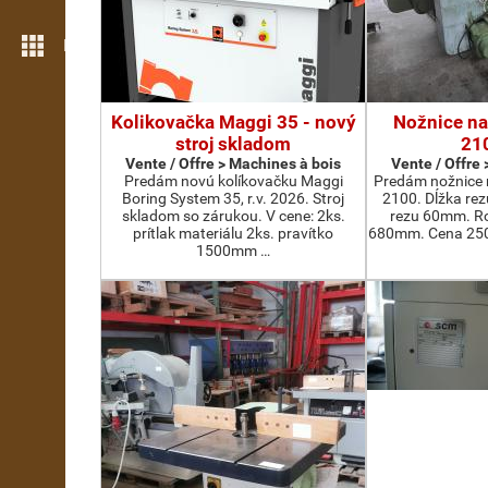
Plus de fonctions
Kolikovačka Maggi 35 - nový
Nožnice na
stroj skladom
21
Vente / Offre > Machines à bois
Vente / Offre
Predám novú kolíkovačku Maggi
Predám nožnice 
Boring System 35, r.v. 2026. Stroj
2100. Dĺžka re
skladom so zárukou. V cene: 2ks.
rezu 60mm. Ro
prítlak materiálu 2ks. pravítko
680mm. Cena 2500
1500mm …