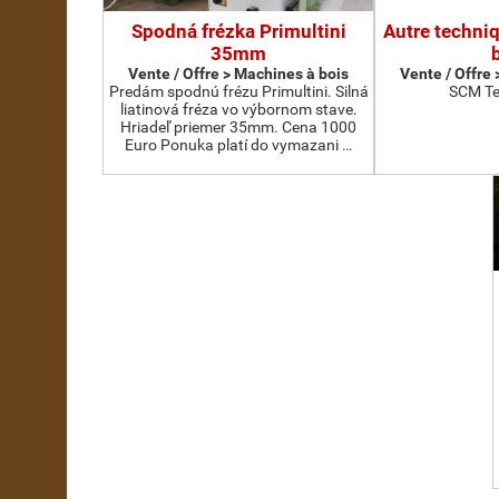
Spodná frézka Primultini
Autre techni
35mm
Vente / Offre > Machines à bois
Vente / Offre
Predám spodnú frézu Primultini. Silná
SCM Te
liatinová fréza vo výbornom stave.
Hriadeľ priemer 35mm. Cena 1000
Euro Ponuka platí do vymazani …