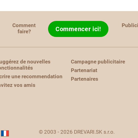
Comment
Public
Commencer ici!
faire?
uggérez de nouvelles
Campagne publicitaire
onctionnalités
Partenariat
crire une recommendation
Partenaires
nvitez vos amis
© 2003 - 2026 DREVARI.SK s.r.o.