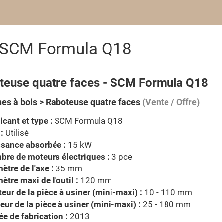
s SCM Formula Q18
teuse quatre faces - SCM Formula Q18
es à bois > Raboteuse quatre faces
(Vente / Offre)
icant et type :
SCM Formula Q18
 :
Utilisé
ssance absorbée :
15 kW
re de moteurs électriques :
3 pce
ètre de l'axe :
35 mm
ètre maxi de l'outil :
120 mm
eur de la pièce à usiner (mini-maxi) :
10 - 110 mm
eur de la pièce à usiner (mini-maxi) :
25 - 180 mm
e de fabrication :
2013