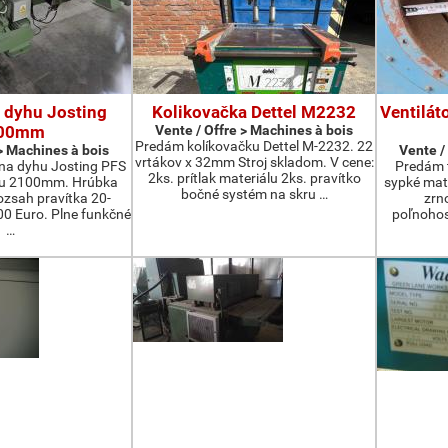
 dyhu Josting
Kolikovačka Dettel M2232
Ventilát
00mm
Vente / Offre > Machines à bois
Predám kolíkovačku Dettel M-2232. 22
 > Machines à bois
Vente /
vrtákov x 32mm Stroj skladom. V cene:
na dyhu Josting PFS
Predám t
2ks. prítlak materiálu 2ks. pravítko
zu 2100mm. Hrúbka
sypké mater
bočné systém na skru …
zsah pravítka 20-
zrn
 Euro. Plne funkčné
poľnohos
…