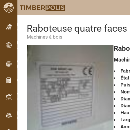
Petites annonces
Raboteuse quatre face
Annonces texte
Machines à bois
Petites annonces
Rabo
Annonces internationales
Machin
OPTI-TIMB
Plans de débit
Fabr
État
Calculateurs pour le bois
Pui
Nomb
WoodProfi
Diam
Volume de bois avec IA
Diam
Haut
Enregistreur
Inventaire du bois sur le terrain
Larg
Anné