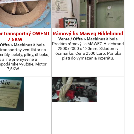
or transportný OWENT
Rámový lis Maweg Hildebrand
7,5KW
Vente / Offre > Machines à bois
Predám rámový lis MAWEG Hildebrand
 Offre > Machines à bois
2800x2000 x 120mm. Skladom v
ransportný ventilátor na
Kežmarku. Cena 2500 Euro. Ponuka
iály, pelety, piliny, štiepku,
platí do vymazania inzerátu.
o a iné priemyselné a
podárske využitie. Motor
7,5KW. …