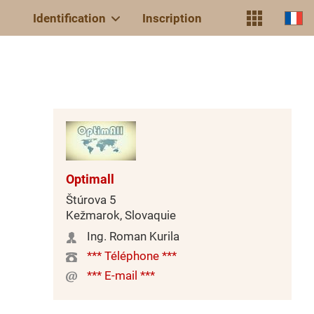
Identification
Inscription
Optimall
Štúrova 5
Kežmarok, Slovaquie
Ing. Roman Kurila
*** Téléphone ***
*** E-mail ***