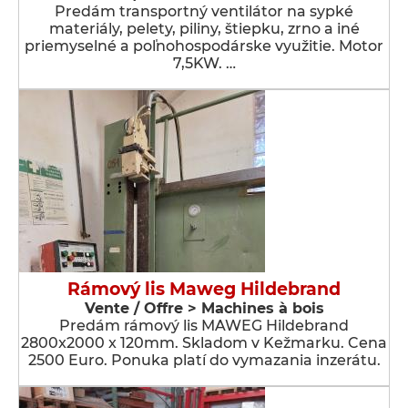
Predám transportný ventilátor na sypké
materiály, pelety, piliny, štiepku, zrno a iné
priemyselné a poľnohospodárske využitie. Motor
7,5KW. …
Rámový lis Maweg Hildebrand
Vente / Offre > Machines à bois
Predám rámový lis MAWEG Hildebrand
2800x2000 x 120mm. Skladom v Kežmarku. Cena
2500 Euro. Ponuka platí do vymazania inzerátu.