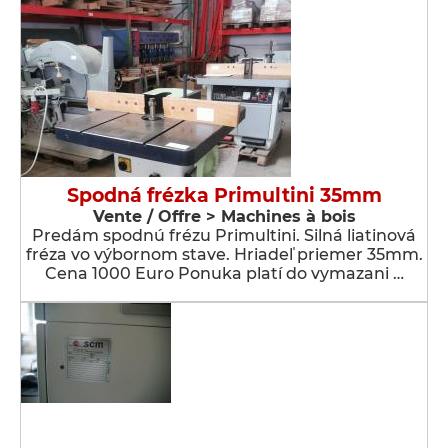
Spodná frézka Primultini 35mm
Vente / Offre > Machines à bois
Predám spodnú frézu Primultini. Silná liatinová
fréza vo výbornom stave. Hriadeľ priemer 35mm.
Cena 1000 Euro Ponuka platí do vymazani …