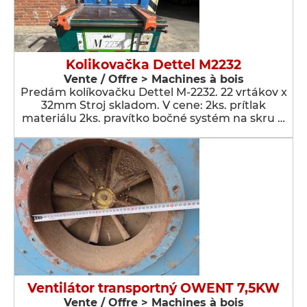
Kolikovačka Dettel M2232
Vente / Offre > Machines à bois
Predám kolíkovačku Dettel M-2232. 22 vrtákov x
32mm Stroj skladom. V cene: 2ks. prítlak
materiálu 2ks. pravítko bočné systém na skru …
Ventilátor transportný OWENT 7,5KW
Vente / Offre > Machines à bois