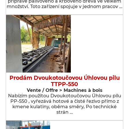
přípravě palivového a krbového dřeva ve velkém
množství. Toto zařízení spojuje v jednom pracov …
Prodám Dvoukotoučovou Úhlovou pilu
TTPP-550
Vente / Offre > Machines à bois
Nabízím použitou Dvoukotoučovou Úhlovou pilu
PP-550 , vyřezává hotové a čisté řezivo přímo z
kmene kulatiny, oběma směry, Po technické
strán …