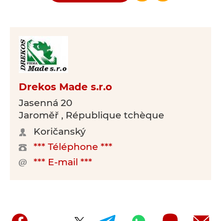
Drekos Made s.r.o
Jasenná 20
Jaroměř , République tchèque
Koričanský
*** Téléphone ***
*** E-mail ***