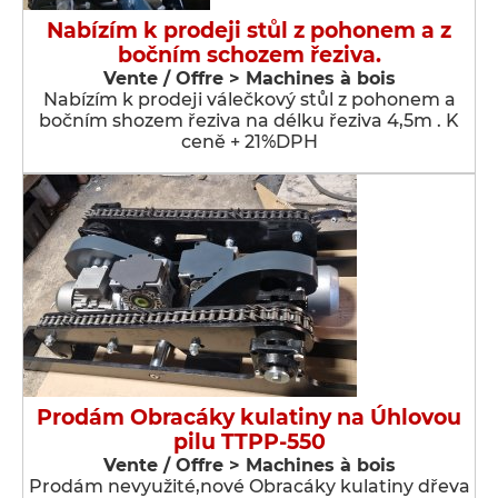
Nabízím k prodeji stůl z pohonem a z
bočním schozem řeziva.
Vente / Offre > Machines à bois
Nabízím k prodeji válečkový stůl z pohonem a
bočním shozem řeziva na délku řeziva 4,5m . K
ceně + 21%DPH
Prodám Obracáky kulatiny na Úhlovou
pilu TTPP-550
Vente / Offre > Machines à bois
Prodám nevyužité,nové Obracáky kulatiny dřeva