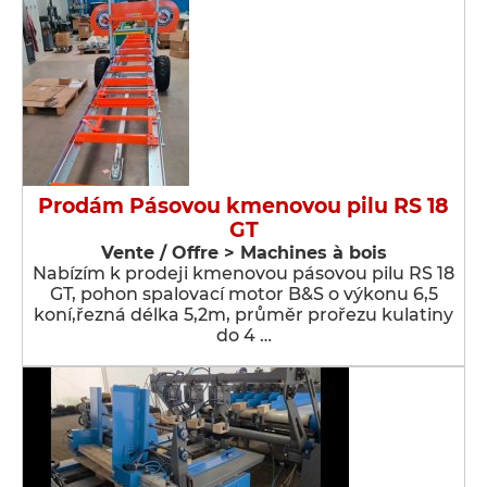
Prodám Pásovou kmenovou pilu RS 18
GT
Vente / Offre > Machines à bois
Nabízím k prodeji kmenovou pásovou pilu RS 18
GT, pohon spalovací motor B&S o výkonu 6,5
koní,řezná délka 5,2m, průměr prořezu kulatiny
do 4 …