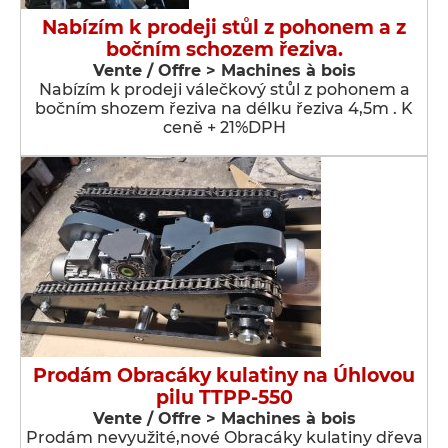
Nabízím k prodeji stůl z pohonem a z
bočním schozem řeziva.
Vente / Offre > Machines à bois
Nabízím k prodeji válečkový stůl z pohonem a
bočním shozem řeziva na délku řeziva 4,5m . K
ceně + 21%DPH
Prodám Obracáky kulatiny na Úhlovou
pilu TTPP-550
Vente / Offre > Machines à bois
Prodám nevyužité,nové Obracáky kulatiny dřeva