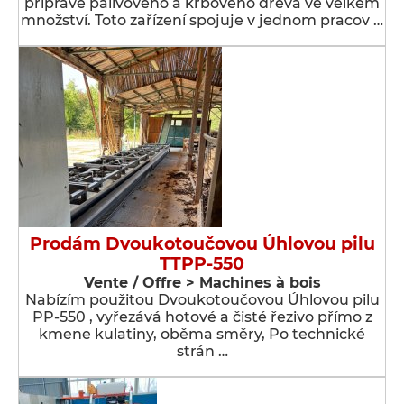
přípravě palivového a krbového dřeva ve velkém
množství. Toto zařízení spojuje v jednom pracov …
Prodám Dvoukotoučovou Úhlovou pilu
TTPP-550
Vente / Offre > Machines à bois
Nabízím použitou Dvoukotoučovou Úhlovou pilu
PP-550 , vyřezává hotové a čisté řezivo přímo z
kmene kulatiny, oběma směry, Po technické
strán …