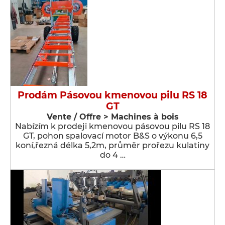
Prodám Pásovou kmenovou pilu RS 18
GT
Vente / Offre > Machines à bois
Nabízím k prodeji kmenovou pásovou pilu RS 18
GT, pohon spalovací motor B&S o výkonu 6,5
koní,řezná délka 5,2m, průměr prořezu kulatiny
do 4 …