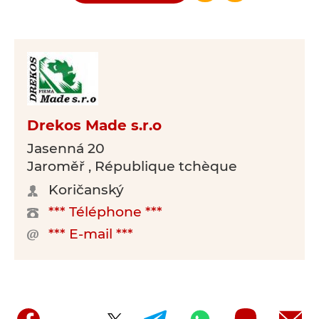
Drekos Made s.r.o
Jasenná 20
Jaroměř , République tchèque
Koričanský
*** Téléphone ***
*** E-mail ***