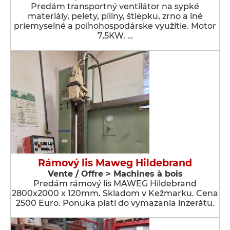
Predám transportný ventilátor na sypké
materiály, pelety, piliny, štiepku, zrno a iné
priemyselné a poľnohospodárske využitie. Motor
7,5KW. …
Rámový lis Maweg Hildebrand
Vente / Offre > Machines à bois
Predám rámový lis MAWEG Hildebrand
2800x2000 x 120mm. Skladom v Kežmarku. Cena
2500 Euro. Ponuka platí do vymazania inzerátu.