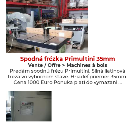
Spodná frézka Primultini 35mm
Vente / Offre > Machines à bois
Predám spodnú frézu Primultini. Silná liatinová
fréza vo výbornom stave. Hriadeľ priemer 35mm.
Cena 1000 Euro Ponuka platí do vymazani …