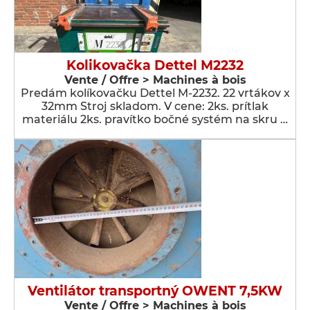
Kolikovačka Dettel M2232
Vente / Offre > Machines à bois
Predám kolíkovačku Dettel M-2232. 22 vrtákov x
32mm Stroj skladom. V cene: 2ks. prítlak
materiálu 2ks. pravítko bočné systém na skru …
Ventilátor transportný OWENT 7,5KW
Vente / Offre > Machines à bois