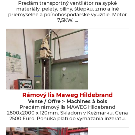
Predám transportný ventilátor na sypké
materiály, pelety, piliny, štiepku, zrno a iné
priemyselné a poľnohospodárske využitie. Motor
7,5KW. …
Rámový lis Maweg Hildebrand
Vente / Offre > Machines à bois
Predám rámový lis MAWEG Hildebrand
2800x2000 x 120mm. Skladom v Kežmarku. Cena
2500 Euro. Ponuka platí do vymazania inzerátu.