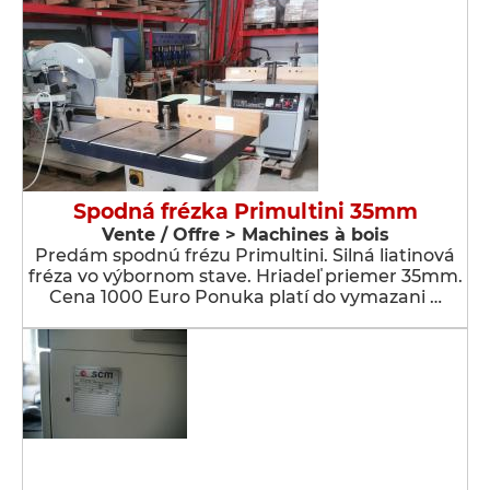
Spodná frézka Primultini 35mm
Vente / Offre > Machines à bois
Predám spodnú frézu Primultini. Silná liatinová
fréza vo výbornom stave. Hriadeľ priemer 35mm.
Cena 1000 Euro Ponuka platí do vymazani …