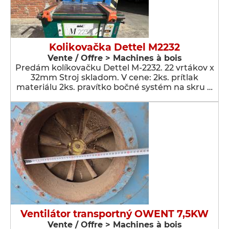
Kolikovačka Dettel M2232
Vente / Offre > Machines à bois
Predám kolíkovačku Dettel M-2232. 22 vrtákov x
32mm Stroj skladom. V cene: 2ks. prítlak
materiálu 2ks. pravítko bočné systém na skru …
Ventilátor transportný OWENT 7,5KW
Vente / Offre > Machines à bois