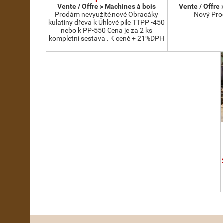
Vente / Offre > Machines à bois
Vente / Offre
Prodám nevyužité,nové Obracáky
Nový Pro
kulatiny dřeva k Úhlové pile TTPP -450
nebo k PP-550 Cena je za 2 ks
kompletní sestava . K ceně + 21%DPH