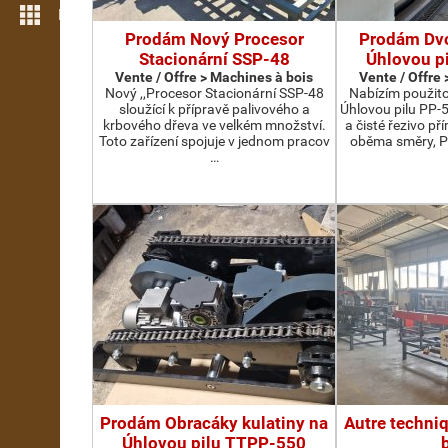
Plus de fonctions
Prodám Nový Procesor
Prodám Dv
Stacionární SSP-48
Úhlovou p
Vente / Offre > Machines à bois
Vente / Offre
Nový ,,Procesor Stacionární SSP-48
Nabízím použit
sloužící k přípravě palivového a
Úhlovou pilu PP-
krbového dřeva ve velkém množství.
a čisté řezivo př
Toto zařízení spojuje v jednom pracov
oběma směry, P
…
Prodám Obracáky kulatiny na
Autre techni
Úhlovou pilu TTPP-550