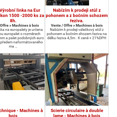
Výrobní linka na Eur
Nabízím k prodeji stůl z
ýkon 1500 -2000 ks za
pohonem a z bočním schozem
8h.
řeziva.
 Offre > Machines à bois
Vente / Offre > Machines à bois
nka na europalety je určena
Nabízím k prodeji válečkový stůl z
bu europalet o rozměrech
pohonem a bočním shozem řeziva na
m a palet podobných euro
délku řeziva 4,5m . K ceně + 21%DPH
z předem naformátovaného
ma …
echnique - Machines à
Scierie circulaire à double
bois
lame - Machines à bois