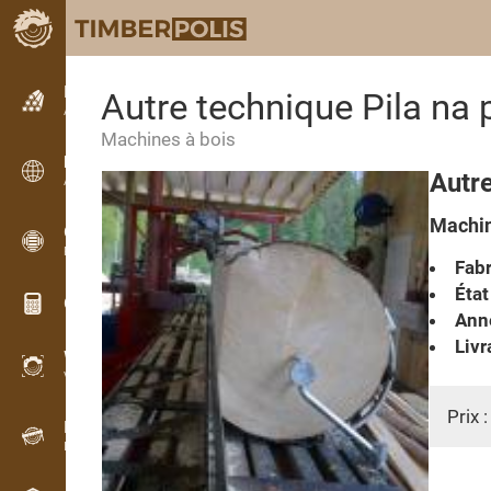
Petites annonces
Autre technique Pila na p
Annonces texte
Machines à bois
Petites annonces
Autre
Annonces internationales
Machin
OPTI-TIMB
Plans de débit
Fabr
État
Calculateurs pour le bois
Anné
Livr
WoodProfi
Volume de bois avec IA
Prix 
Enregistreur
Inventaire du bois sur le terrain