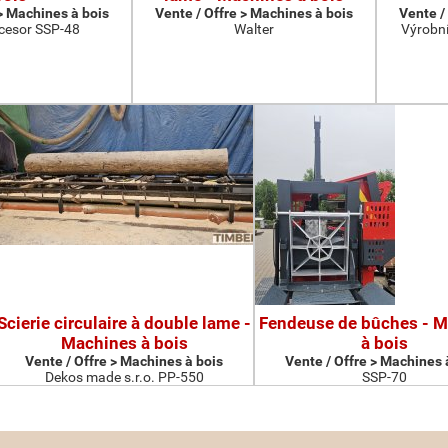
 > Machines à bois
Vente / Offre > Machines à bois
Vente /
cesor SSP-48
Walter
Výrobní
Scierie circulaire à double lame -
Fendeuse de bûches - 
Machines à bois
à bois
Vente / Offre > Machines à bois
Vente / Offre > Machines 
Dekos made s.r.o. PP-550
SSP-70