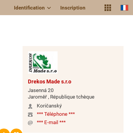
Identification
Inscription
Drekos Made s.r.o
Jasenná 20
Jaroměř , République tchèque
Koričanský
*** Téléphone ***
*** E-mail ***