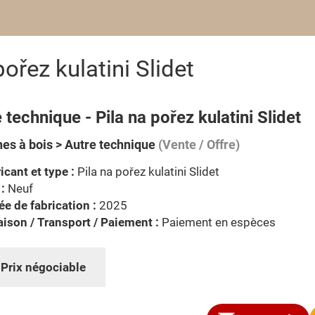
ořez kulatini Slidet
 technique - Pila na pořez kulatini Slidet
es à bois > Autre technique
(Vente / Offre)
icant et type :
Pila na pořez kulatini Slidet
 :
Neuf
e de fabrication :
2025
aison / Transport / Paiement :
Paiement en espèces
:
Prix négociable