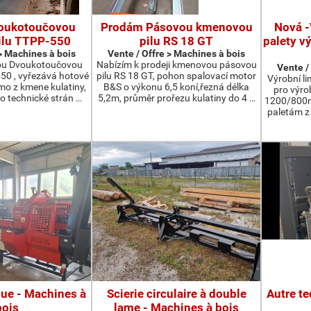
oukotoučovou
Prodám Pásovou kmenovou
Nová -
ilu TTPP-550
pilu RS 18 GT
palety v
 > Machines à bois
Vente / Offre > Machines à bois
ou Dvoukotoučovou
Nabízím k prodeji kmenovou pásovou
Vente /
550 , vyřezává hotové
pilu RS 18 GT, pohon spalovací motor
Výrobní li
ímo z kmene kulatiny,
B&S o výkonu 6,5 koní,řezná délka
pro výro
o technické strán …
5,2m, průměr prořezu kulatiny do 4 …
1200/800m
paletám 
que - Machines à
Scierie circulaire à double
Autre t
bois
lame - Machines à bois