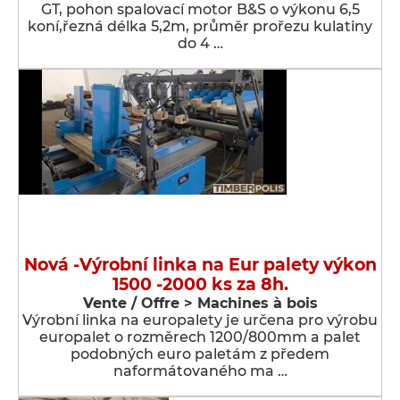
GT, pohon spalovací motor B&S o výkonu 6,5
koní,řezná délka 5,2m, průměr prořezu kulatiny
do 4 …
Nová -Výrobní linka na Eur palety výkon
1500 -2000 ks za 8h.
Vente / Offre > Machines à bois
Výrobní linka na europalety je určena pro výrobu
europalet o rozměrech 1200/800mm a palet
podobných euro paletám z předem
naformátovaného ma …