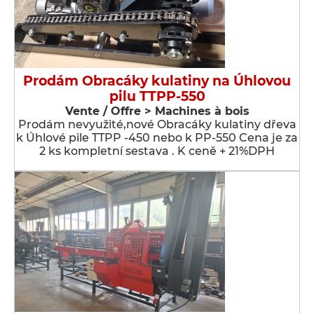
Prodám Obracáky kulatiny na Úhlovou
pilu TTPP-550
Vente / Offre > Machines à bois
Prodám nevyužité,nové Obracáky kulatiny dřeva
k Úhlové pile TTPP -450 nebo k PP-550 Cena je za
2 ks kompletní sestava . K ceně + 21%DPH