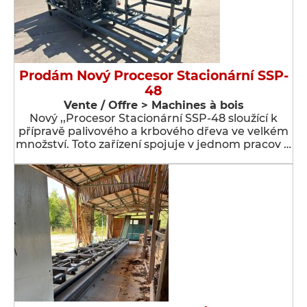
Prodám Nový Procesor Stacionární SSP-
48
Vente / Offre > Machines à bois
Nový ,,Procesor Stacionární SSP-48 sloužící k
přípravě palivového a krbového dřeva ve velkém
množství. Toto zařízení spojuje v jednom pracov …