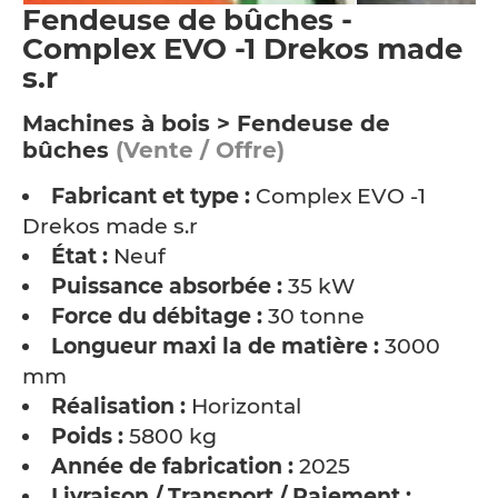
Fendeuse de bûches -
Complex EVO -1 Drekos made
s.r
Machines à bois > Fendeuse de
bûches
(Vente / Offre)
Fabricant et type :
Complex EVO -1
Drekos made s.r
État :
Neuf
Puissance absorbée :
35 kW
Force du débitage :
30 tonne
Longueur maxi la de matière :
3000
mm
Réalisation :
Horizontal
Poids :
5800 kg
Année de fabrication :
2025
Livraison / Transport / Paiement :