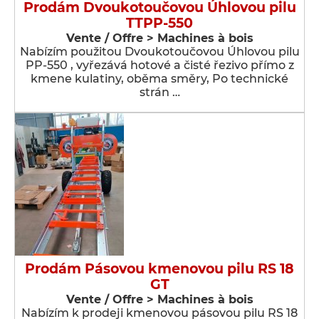
Prodám Dvoukotoučovou Úhlovou pilu
TTPP-550
Vente / Offre > Machines à bois
Nabízím použitou Dvoukotoučovou Úhlovou pilu
PP-550 , vyřezává hotové a čisté řezivo přímo z
kmene kulatiny, oběma směry, Po technické
strán …
Prodám Pásovou kmenovou pilu RS 18
GT
Vente / Offre > Machines à bois
Nabízím k prodeji kmenovou pásovou pilu RS 18