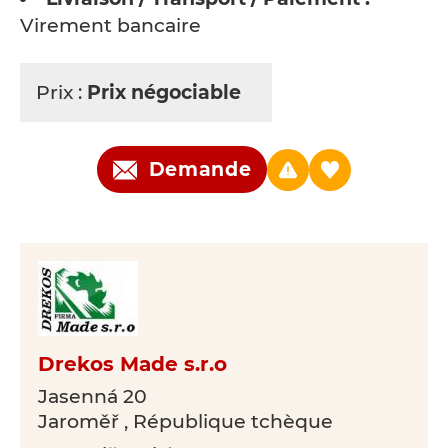
Virement bancaire
Prix :
Prix négociable
Demande
Drekos Made s.r.o
Jasenná 20
Jaroměř , République tchèque