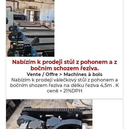
Nabízím k prodeji stůl z pohonem a z
bočním schozem řeziva.
Vente / Offre > Machines à bois
Nabízím k prodeji válečkový stůl z pohonem a
bočním shozem řeziva na délku řeziva 4,5m . K
ceně + 21%DPH